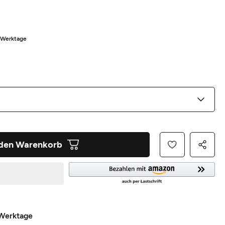
5 Werktage
 den Warenkorb
 Werktage