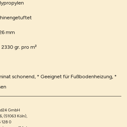
lypropylen
chinengetuftet
 26 mm
. 2330 gr. pro m²
minat schonend, * Geeignet für Fußbodenheizung, *
sen
and24 GmbH
-6, (51063 Köln),
 128 0