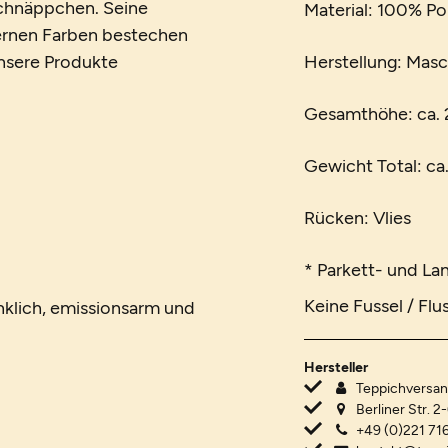
Schnäppchen. Seine
Material: 100% Po
dernen Farben bestechen
 unsere Produkte
Herstellung: Mas
Gesamthöhe: ca.
Gewicht Total: ca
Rücken: Vlies
* Parkett- und La
Keine Fussel / Flu
nklich, emissionsarm und
Hersteller
Teppichvers
Berliner Str. 2
+49 (0)221 716