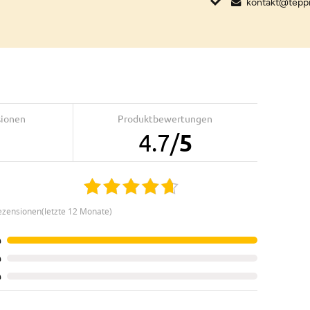
kontakt@tepp
sionen
Produktbewertungen
4.7
/
5
ezensionen(letzte 12 Monate)
%
%
%