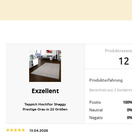
Produktrezen
12
Produkterfahrung
Exzellent
berechnet aus 3 Kundenr
Positiv
100
Teppich Hochflor Shaggy
Prestige Grau in 22 Größen
Neutral
0
Negativ
0
13.04.2026