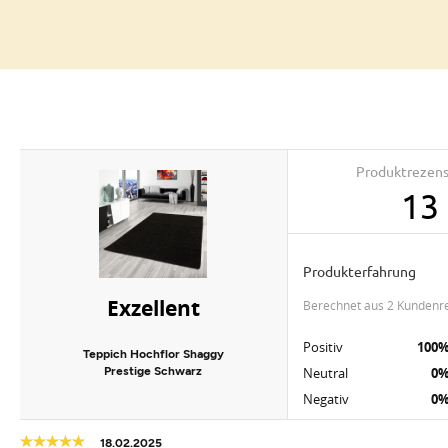
Produktrezen
13
Produkterfahrung
Exzellent
berechnet aus 2 Kundenr
Positiv
100
Teppich Hochflor Shaggy
Prestige Schwarz
Neutral
0
Negativ
0
18.02.2025