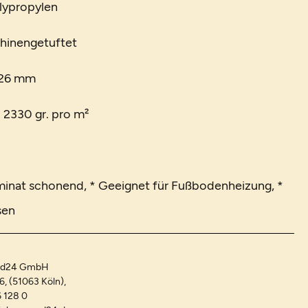
lypropylen
chinengetuftet
 26 mm
. 2330 gr. pro m²
minat schonend, * Geeignet für Fußbodenheizung, *
sen
and24 GmbH
-6, (51063 Köln),
 128 0