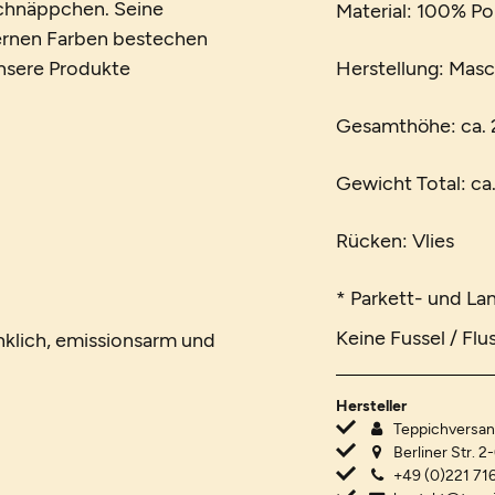
Schnäppchen. Seine
Material: 100% Po
dernen Farben bestechen
 unsere Produkte
Herstellung: Mas
Gesamthöhe: ca.
Gewicht Total: ca
Rücken: Vlies
* Parkett- und La
Keine Fussel / Flu
nklich, emissionsarm und
Hersteller
Teppichvers
Berliner Str. 2
+49 (0)221 716