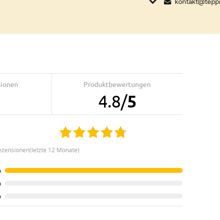
kontakt@tepp
sionen
Produktbewertungen
4.8
/
5
ezensionen(letzte 12 Monate)
%
%
%