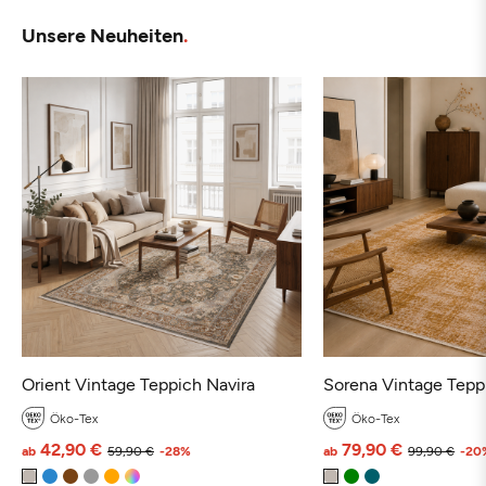
Unsere Neuheiten
Orient Vintage Teppich Navira
Sorena Vintage Tepp
Öko-Tex
Öko-Tex
42,90 €
79,90 €
ab
59,90 €
-28%
ab
99,90 €
-20