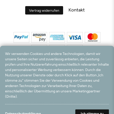
Kontakt
Vertrag widerrufen
Wir verwenden Cookies und andere Technologien, damit wir
unsere Seiten sicher und zuverlässig anbieten, die Leistung
prüfen und Ihre Nutzererfahrung einschließlich relevanter Inhalte
*Alle Preise inkl. MwSt. und zzgl. Versandkosten. **Kostenloser Versand und Rückversand
und personalisierter Werbung verbessern können. Durch die
nur innerhalb Deutschlands und Österreichs.
Nutzung unserer Dienste oder durch Klick auf den Button „Ich
Hinweis:
Wir nutzen Ihre E-Mail Adresse für werbliche Zwecke, die jederzeit widerrufen
stimme zu“ stimmen Sie der Verwendung von Cookies und
werden können. Ihre Daten werden nicht an Dritte weitergegeben.
anderen Technologien zur Verarbeitung Ihrer Daten zu,
© 2003 - 2026 Teppichversand24 GmbH / Alle Rechte vorbehalten. powered by
einschließlich der Übermittlung an unsere Marketingpartner
createyourtemplate
(Dritte).
Datenschutzerklärung
Ich stimme zu