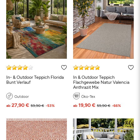
In- & Outdoor Teppich Florida
In & Outdoor Teppich
Bunt Verlauf
Flachgewebe Natur Valencia
Anthrazit Mix
Outdoor
Öko-Tex
27,90 €
19,90 €
ab
59,90 €
-53%
ab
59,90 €
-66%