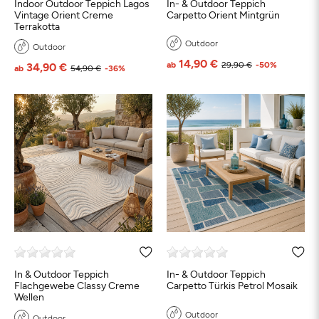
Indoor Outdoor Teppich Lagos
In- & Outdoor Teppich
Vintage Orient Creme
Carpetto Orient Mintgrün
Terrakotta
Outdoor
Outdoor
14,90 €
ab
29,90 €
-50%
34,90 €
ab
54,90 €
-36%
In & Outdoor Teppich
In- & Outdoor Teppich
Flachgewebe Classy Creme
Carpetto Türkis Petrol Mosaik
Wellen
Outdoor
Outdoor