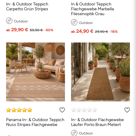
In- & Outdoor Teppich
In & Outdoor Teppich
Carpetto Grün Stripes
Flachgewebe Marbella
Fliesenoptik Grau
Outdoor
Outdoor
29,90 €
ab
59,90 €
-50%
24,90 €
ab
29,90 €
-16%
Panama In- & Outdoor Teppich
In- & Outdoor Flachgewebe
Nuss Stripes Flachgewebe
Läufer Porto Braun Meliert
Outdoor