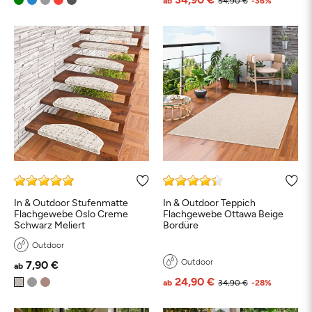
ab
54,90 €
-36%
In & Outdoor Stufenmatte
In & Outdoor Teppich
Flachgewebe Oslo Creme
Flachgewebe Ottawa Beige
Schwarz Meliert
Bordüre
Outdoor
Outdoor
7,90 €
ab
24,90 €
ab
34,90 €
-28%