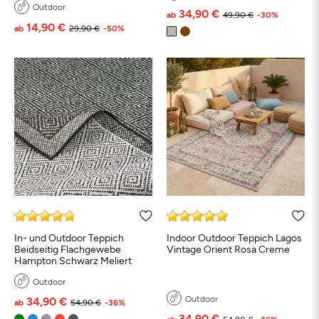
Outdoor
34,90 €
ab
49,90 €
-30%
14,90 €
ab
29,90 €
-50%
Schwarz
Weiß
Beige
Grau
Türkis
Bl
Petrol
Grün
Orange
Rosa
Rot
Braun
Taupe
Bunt
In- und Outdoor Teppich
Indoor Outdoor Teppich Lagos
Beidseitig Flachgewebe
Vintage Orient Rosa Creme
Hampton Schwarz Meliert
Outdoor
Outdoor
34,90 €
ab
54,90 €
-36%
34,90 €