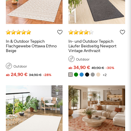
In & Outdoor Teppich
In- und Outdoor Teppich
Flachgewebe Ottawa Ethno
Läufer Beidseitig Newport
Beige
Vintage Anthrazit
Outdoor
Outdoor
34,90 €
ab
49,90 €
-30%
24,90 €
ab
34,90 €
-28%