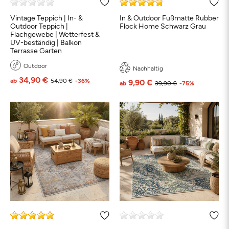
Vintage Teppich | In- &
In & Outdoor Fußmatte Rubber
Outdoor Teppich |
Flock Home Schwarz Grau
Flachgewebe | Wetterfest &
UV-beständig | Balkon
Terrasse Garten
Outdoor
Nachhaltig
34,90 €
ab
54,90 €
-36%
9,90 €
ab
39,90 €
-75%