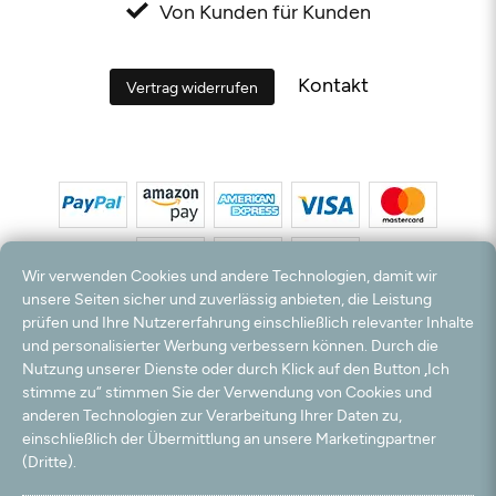
Von Kunden für Kunden
Kontakt
Vertrag widerrufen
Wir verwenden Cookies und andere Technologien, damit wir
unsere Seiten sicher und zuverlässig anbieten, die Leistung
prüfen und Ihre Nutzererfahrung einschließlich relevanter Inhalte
*Alle Preise inkl. MwSt. und zzgl. Versandkosten. **Kostenloser Versand und Rückversand
und personalisierter Werbung verbessern können. Durch die
nur innerhalb Deutschlands und Österreichs.
Nutzung unserer Dienste oder durch Klick auf den Button „Ich
Hinweis:
Wir nutzen Ihre E-Mail Adresse für werbliche Zwecke, die jederzeit widerrufen
stimme zu“ stimmen Sie der Verwendung von Cookies und
werden können. Ihre Daten werden nicht an Dritte weitergegeben.
anderen Technologien zur Verarbeitung Ihrer Daten zu,
© 2003 - 2026 Teppichversand24 GmbH / Alle Rechte vorbehalten. powered by
einschließlich der Übermittlung an unsere Marketingpartner
createyourtemplate
(Dritte).