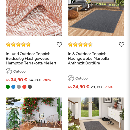
In- und Outdoor Teppich
In & Outdoor Teppich
Beidseitig Flachgewebe
Flachgewebe Marbella
Hampton Terrakotta Meliert
Anthrazit Bordüre
Outdoor
Outdoor
34,90 €
ab
54,90 €
-36%
24,90 €
ab
29,90 €
-16%