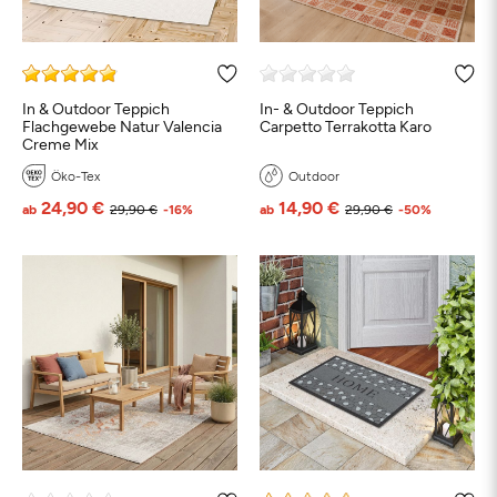
In & Outdoor Teppich
In- & Outdoor Teppich
Flachgewebe Natur Valencia
Carpetto Terrakotta Karo
Creme Mix
Öko-Tex
Outdoor
24,90 €
14,90 €
ab
29,90 €
-16%
ab
29,90 €
-50%