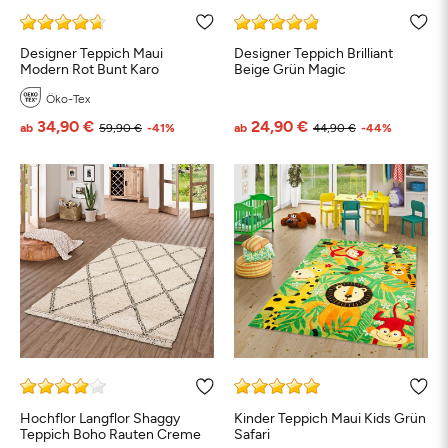
Schwarz
Weiß
Beige
Grau
Türkis
Bl
Designer Teppich Maui
Designer Teppich Brilliant
Modern Rot Bunt Karo
Beige Grün Magic
Öko-Tex
Petrol
Grün
Orange
Rosa
Rot
Braun
34,90 €
24,90 €
ab
59,90 €
-41%
ab
44,90 €
-44%
Taupe
Bunt
Hochflor Langflor Shaggy
Kinder Teppich Maui Kids Grün
Teppich Boho Rauten Creme
Safari