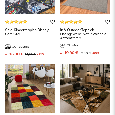
Spiel Kinderteppich Disney
In & Outdoor Teppich
Cars Grau
Flachgewebe Natur Valencia
Anthrazit Mix
Öko-Tex
GUT geprüft
19,90 €
ab
59,90 €
-66%
16,90 €
ab
24,90 €
-32%