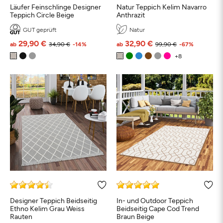
Läufer Feinschlinge Designer
Natur Teppich Kelim Navarro
Teppich Circle Beige
Anthrazit
GUT geprüft
Natur
29,90 €
32,90 €
ab
34,90 €
-14%
ab
99,90 €
-67%
Designer Teppich Beidseitig
In- und Outdoor Teppich
Ethno Kelim Grau Weiss
Beidseitig Cape Cod Trend
Rauten
Braun Beige