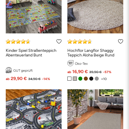
Kinder Spiel Straßenteppich
Hochflor Langflor Shaggy
Abenteuerland Bunt
Teppich Aloha Beige Rund
Öko-Tex
GUT geprüft
16,90 €
ab
39,90 €
-57%
29,90 €
ab
34,90 €
-14%