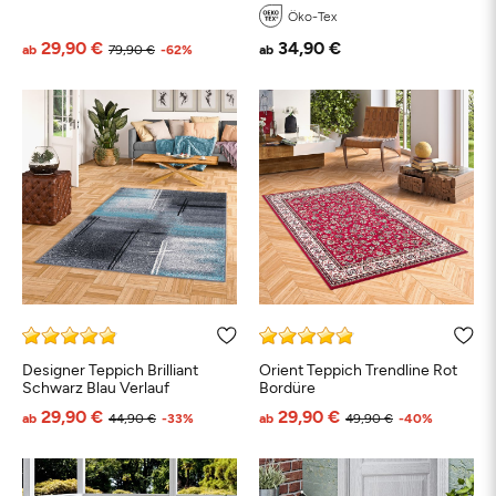
Öko-Tex
29,90 €
34,90 €
ab
79,90 €
-62%
ab
Designer Teppich Brilliant
Orient Teppich Trendline Rot
Schwarz Blau Verlauf
Bordüre
29,90 €
29,90 €
ab
44,90 €
-33%
ab
49,90 €
-40%