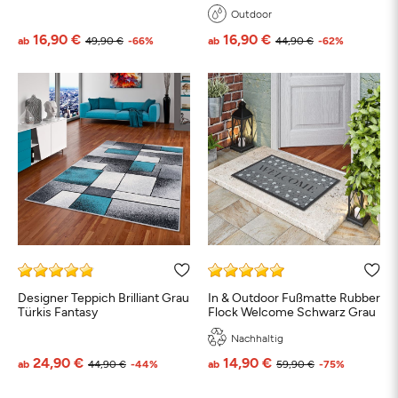
Outdoor
16,90 €
16,90 €
ab
49,90 €
-66%
ab
44,90 €
-62%
Designer Teppich Brilliant Grau
In & Outdoor Fußmatte Rubber
Türkis Fantasy
Flock Welcome Schwarz Grau
Nachhaltig
24,90 €
14,90 €
ab
44,90 €
-44%
ab
59,90 €
-75%