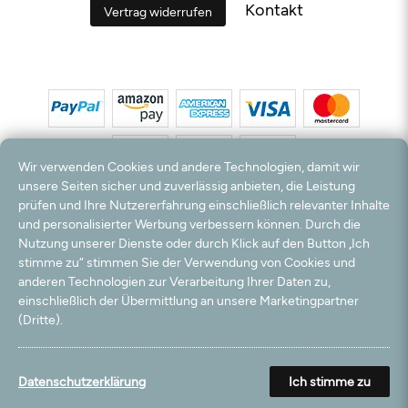
Kontakt
Vertrag widerrufen
Wir verwenden Cookies und andere Technologien, damit wir
unsere Seiten sicher und zuverlässig anbieten, die Leistung
prüfen und Ihre Nutzererfahrung einschließlich relevanter Inhalte
*Alle Preise inkl. MwSt. und zzgl. Versandkosten. **Kostenloser Versand und Rückversand
und personalisierter Werbung verbessern können. Durch die
nur innerhalb Deutschlands und Österreichs.
Nutzung unserer Dienste oder durch Klick auf den Button „Ich
Hinweis:
Wir nutzen Ihre E-Mail Adresse für werbliche Zwecke, die jederzeit widerrufen
stimme zu“ stimmen Sie der Verwendung von Cookies und
werden können. Ihre Daten werden nicht an Dritte weitergegeben.
anderen Technologien zur Verarbeitung Ihrer Daten zu,
© 2003 - 2026 Teppichversand24 GmbH / Alle Rechte vorbehalten. powered by
einschließlich der Übermittlung an unsere Marketingpartner
createyourtemplate
(Dritte).
Filter
Datenschutzerklärung
Ich stimme zu