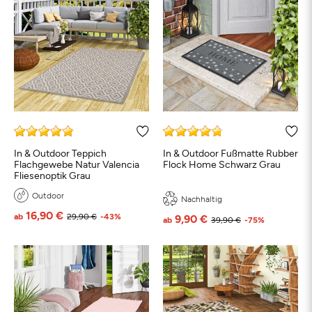
In & Outdoor Teppich
In & Outdoor Fußmatte Rubber
Flachgewebe Natur Valencia
Flock Home Schwarz Grau
Fliesenoptik Grau
Outdoor
Nachhaltig
16,90 €
ab
29,90 €
-43%
9,90 €
ab
39,90 €
-75%