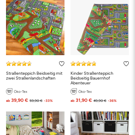
Straßenteppich Beidseitig mit
Kinder Straßenteppich
zwei Straßenlandschaften
Beidseitig Bauernhof
Abenteuer
Öko-Tex
Öko-Tex
39,90 €
31,90 €
ab
59,90 €
-33%
ab
49,90 €
-36%