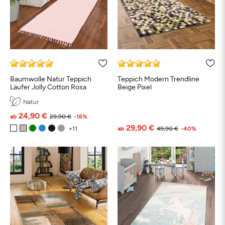
Baumwolle Natur Teppich
Teppich Modern Trendline
Läufer Jolly Cotton Rosa
Beige Pixel
Natur
24,90 €
ab
29,90 €
-16%
29,90 €
ab
49,90 €
-40%