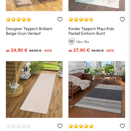
Designer Teppich Brilliant
Kinder Teppich Maui Kids
Beige Grün Verlauf
Pastell Einhorn Bunt
Öko-Tex
24,90 €
27,90 €
ab
44,90 €
-44%
ab
34,90 €
-20%