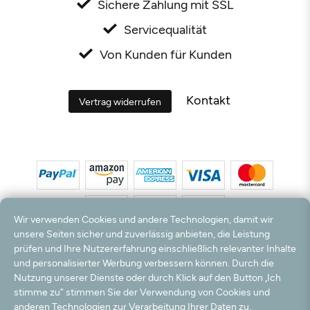
Sichere Zahlung mit SSL
Servicequalität
Von Kunden für Kunden
Kontakt
Vertrag widerrufen
Wir verwenden Cookies und andere Technologien, damit wir
unsere Seiten sicher und zuverlässig anbieten, die Leistung
prüfen und Ihre Nutzererfahrung einschließlich relevanter Inhalte
*Alle Preise inkl. MwSt. und zzgl. Versandkosten. **Kostenloser Versand und Rückversand
und personalisierter Werbung verbessern können. Durch die
nur innerhalb Deutschlands und Österreichs.
Nutzung unserer Dienste oder durch Klick auf den Button „Ich
Hinweis:
Wir nutzen Ihre E-Mail Adresse für werbliche Zwecke, die jederzeit widerrufen
stimme zu“ stimmen Sie der Verwendung von Cookies und
werden können. Ihre Daten werden nicht an Dritte weitergegeben.
anderen Technologien zur Verarbeitung Ihrer Daten zu,