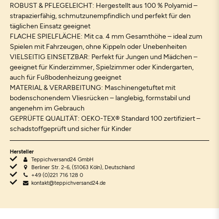
ROBUST & PFLEGELEICHT: Hergestellt aus 100 % Polyamid –
strapazierfähig, schmutzunempfindlich und perfekt für den
täglichen Einsatz geeignet
FLACHE SPIELFLÄCHE: Mit ca. 4 mm Gesamthöhe – ideal zum
Spielen mit Fahrzeugen, ohne Kippeln oder Unebenheiten
VIELSEITIG EINSETZBAR: Perfekt für Jungen und Mädchen –
geeignet für Kinderzimmer, Spielzimmer oder Kindergarten,
auch für Fußbodenheizung geeignet
MATERIAL & VERARBEITUNG: Maschinengetuftet mit
bodenschonendem Vliesrücken – langlebig, formstabil und
angenehm im Gebrauch
GEPRÜFTE QUALITÄT: OEKO-TEX® Standard 100 zertifiziert –
schadstoffgeprüft und sicher für Kinder
Hersteller
Teppichversand24 GmbH
Berliner Str. 2-6, (51063 Köln), Deutschland
+49 (0)221 716 128 0
kontakt@teppichversand24.de