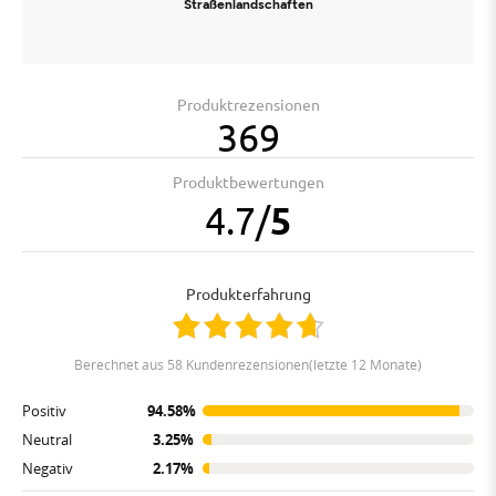
Straßenlandschaften
Produktrezensionen
369
Produktbewertungen
4.7
/
5
Produkterfahrung
berechnet aus 58 Kundenrezensionen(letzte 12 Monate)
Positiv
94.58%
Neutral
3.25%
Negativ
2.17%