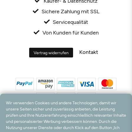
Käufer- & Datenschutz
Sichere Zahlung mit SSL
Servicequalität
Von Kunden für Kunden
Kontakt
Vertrag widerrufen
Wir verwenden Cookies und andere Technologien, damit wir
unsere Seiten sicher und zuverlässig anbieten, die Leistung
prüfen und Ihre Nutzererfahrung einschließlich relevanter Inhalte
*Alle Preise inkl. MwSt. und zzgl. Versandkosten. **Kostenloser Versand und Rückversand
und personalisierter Werbung verbessern können. Durch die
nur innerhalb Deutschlands und Österreichs.
Nutzung unserer Dienste oder durch Klick auf den Button „Ich
Hinweis:
Wir nutzen Ihre E-Mail Adresse für werbliche Zwecke, die jederzeit widerrufen