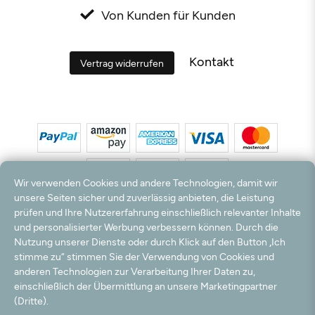
Von Kunden für Kunden
Kontakt
Vertrag widerrufen
Wir verwenden Cookies und andere Technologien, damit wir
unsere Seiten sicher und zuverlässig anbieten, die Leistung
prüfen und Ihre Nutzererfahrung einschließlich relevanter Inhalte
*Alle Preise inkl. MwSt. und zzgl. Versandkosten. **Kostenloser Versand und Rückversand
und personalisierter Werbung verbessern können. Durch die
nur innerhalb Deutschlands und Österreichs.
Nutzung unserer Dienste oder durch Klick auf den Button „Ich
Hinweis:
Wir nutzen Ihre E-Mail Adresse für werbliche Zwecke, die jederzeit widerrufen
stimme zu“ stimmen Sie der Verwendung von Cookies und
werden können. Ihre Daten werden nicht an Dritte weitergegeben.
anderen Technologien zur Verarbeitung Ihrer Daten zu,
© 2003 - 2026 Teppichversand24 GmbH / Alle Rechte vorbehalten. powered by
einschließlich der Übermittlung an unsere Marketingpartner
createyourtemplate
(Dritte).