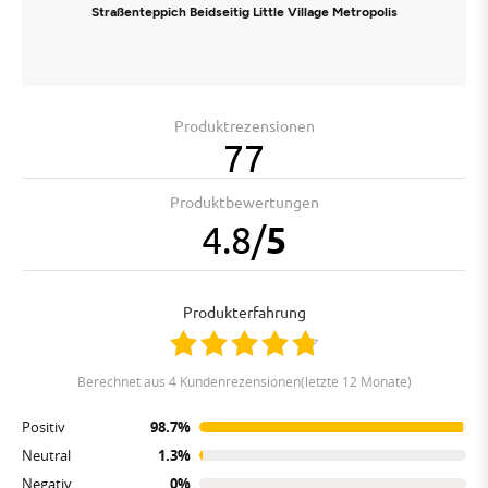
Straßenteppich Beidseitig Little Village Metropolis
Produktrezensionen
77
Produktbewertungen
4.8
/
5
Produkterfahrung
berechnet aus 4 Kundenrezensionen(letzte 12 Monate)
Positiv
98.7%
Neutral
1.3%
Negativ
0%