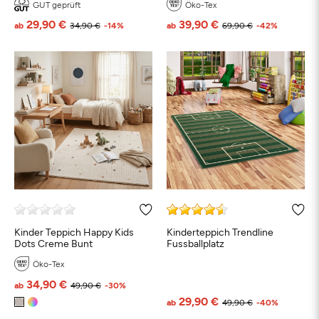
GUT geprüft
Öko-Tex
29,90 €
39,90 €
ab
34,90 €
-14%
ab
69,90 €
-42%
Kinder Teppich Happy Kids
Kinderteppich Trendline
Dots Creme Bunt
Fussballplatz
Öko-Tex
34,90 €
ab
49,90 €
-30%
29,90 €
ab
49,90 €
-40%