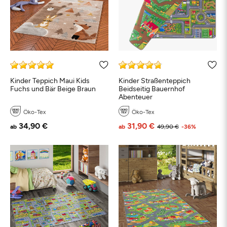
Kinder Teppich Maui Kids
Kinder Straßenteppich
Fuchs und Bär Beige Braun
Beidseitig Bauernhof
Abenteuer
Öko-Tex
Öko-Tex
34,90 €
31,90 €
ab
ab
49,90 €
-36%