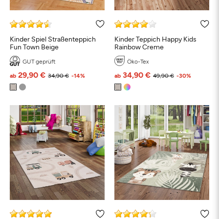
Kinder Spiel Straßenteppich
Kinder Teppich Happy Kids
Fun Town Beige
Rainbow Creme
GUT geprüft
Öko-Tex
29,90 €
34,90 €
ab
34,90 €
-14%
ab
49,90 €
-30%