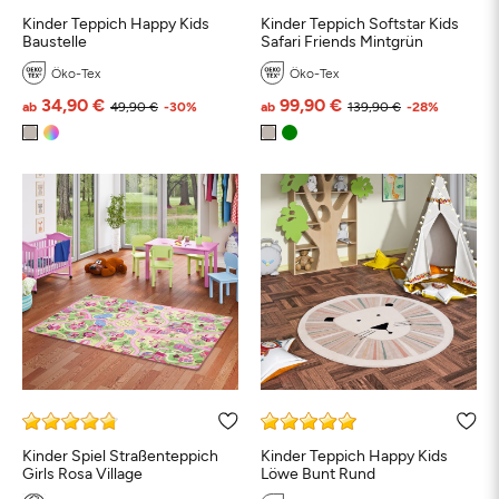
Kinder Teppich Happy Kids
Kinder Teppich Softstar Kids
Baustelle
Safari Friends Mintgrün
Öko-Tex
Öko-Tex
34,90 €
99,90 €
ab
49,90 €
-30%
ab
139,90 €
-28%
Kinder Spiel Straßenteppich
Kinder Teppich Happy Kids
Girls Rosa Village
Löwe Bunt Rund