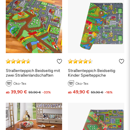
Straßenteppich Beidseitig mit
Straßenteppich Beidseitig
zwei Straßenlandschaften
Kinder Spielteppiche
Öko-Tex
Öko-Tex
39,90 €
49,90 €
ab
59,90 €
-33%
ab
59,90 €
-16%