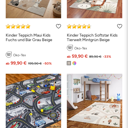
Kinder Teppich Maui Kids
Kinder Teppich Softstar Kids
Fuchs und Bär Grau Beige
Tierwelt Mintgrün Beige
Öko-Tex
Öko-Tex
59,90 €
ab
89,90 €
-33%
99,90 €
ab
199,90 €
-50%