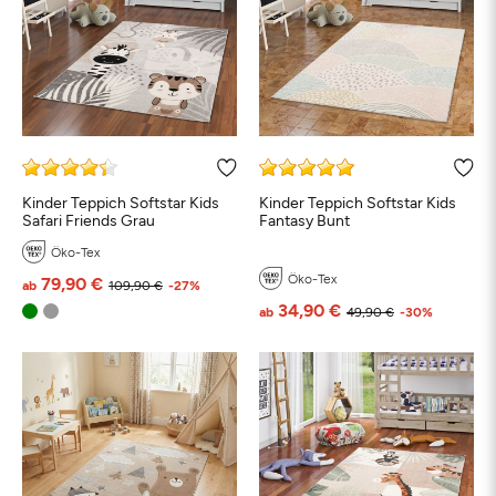
Kinder Teppich Softstar Kids
Kinder Teppich Softstar Kids
Safari Friends Grau
Fantasy Bunt
Öko-Tex
Öko-Tex
79,90 €
ab
109,90 €
-27%
34,90 €
ab
49,90 €
-30%