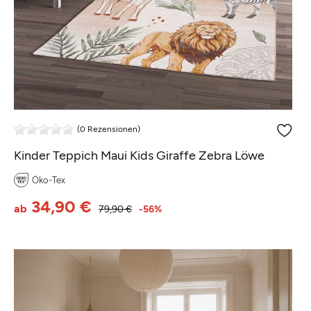
(0 Rezensionen)
Kinder Teppich Maui Kids Giraffe Zebra Löwe
Öko-Tex
34,90 €
ab
79,90 €
-56%