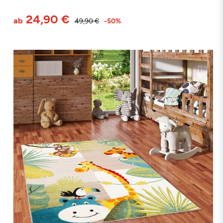
24,90 €
ab
49,90 €
-50%