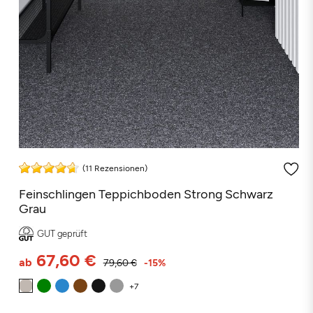
(11 Rezensionen)
Feinschlingen Teppichboden Strong Schwarz
Grau
GUT geprüft
67,60 €
ab
79,60 €
-15%