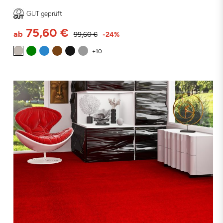
GUT geprüft
75,60 €
ab
99,60 €
-24%