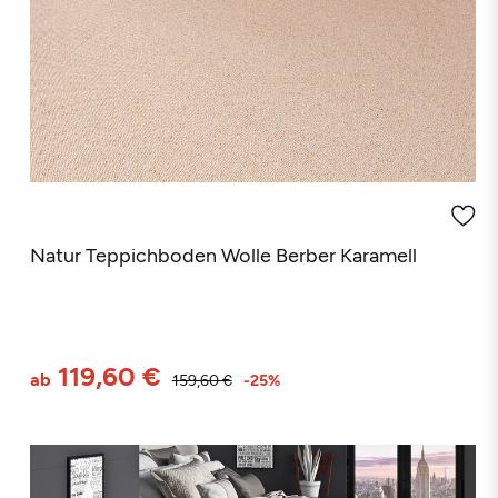
(2 Rezensionen)
Natur Teppichboden Wolle Berber Karamell
119,60 €
ab
159,60 €
-25%