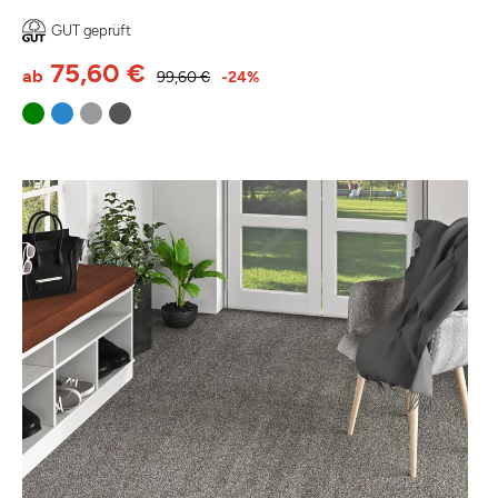
GUT geprüft
75,60 €
ab
99,60 €
-24%