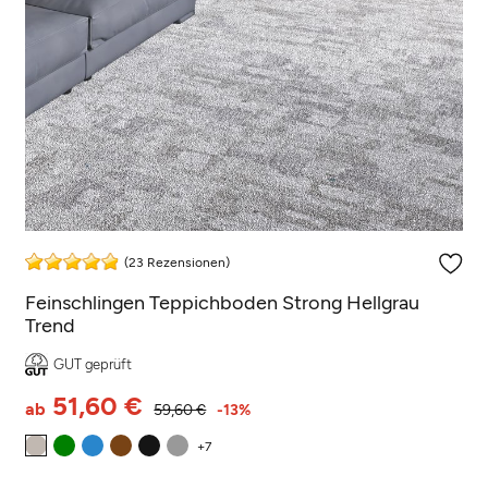
(23 Rezensionen)
Feinschlingen Teppichboden Strong Hellgrau
Trend
GUT geprüft
51,60 €
ab
59,60 €
-13%