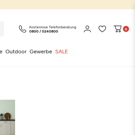
Kostenlose Telefonberatung
0
0800 / 0240800
e
Outdoor
Gewerbe
SALE
Schwarz
Weiß
Beige
Grau
Türkis
Bla
Pe
Grün
Orange
Rosa
Rot
Braun
Taupe