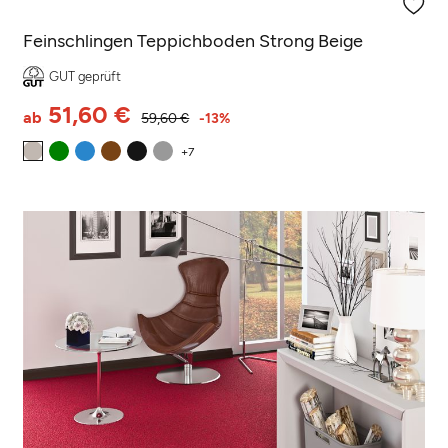
(7 Rezensionen)
Feinschlingen Teppichboden Strong Beige
GUT geprüft
51,60 €
ab
59,60 €
-13%