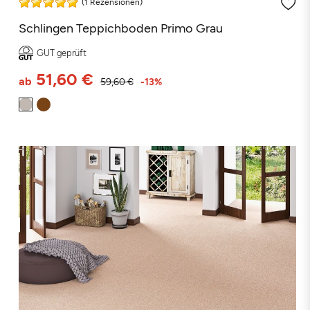
(1 Rezension)
Schlingen Teppichboden Primo Grau
GUT geprüft
51,60 €
ab
59,60 €
-13%