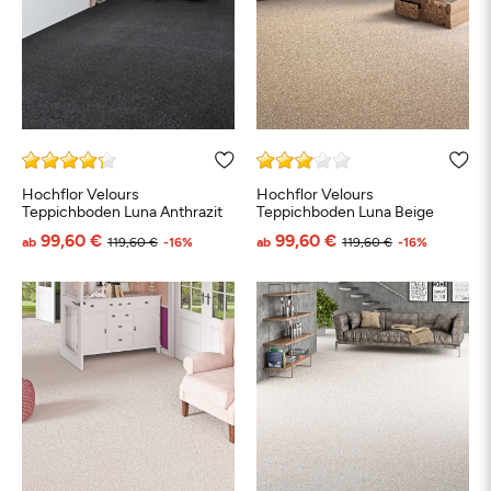
Hochflor Velours
Hochflor Velours
Teppichboden Luna Anthrazit
Teppichboden Luna Beige
99,60 €
99,60 €
ab
119,60 €
-16%
ab
119,60 €
-16%