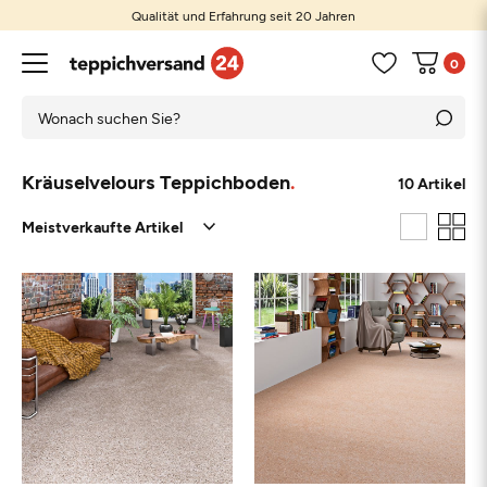
Qualität und Erfahrung seit 20 Jahren
0
Kräuselvelours Teppichboden
10 Artikel
Schwarz
Weiß
Beige
Grau
Braun
Taupe