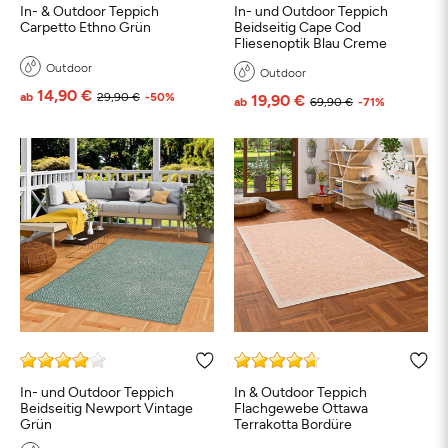
In- & Outdoor Teppich
In- und Outdoor Teppich
Carpetto Ethno Grün
Beidseitig Cape Cod
Fliesenoptik Blau Creme
Outdoor
Outdoor
14,90 €
ab
29,90 €
-50%
19,90 €
ab
69,90 €
-71%
In- und Outdoor Teppich
In & Outdoor Teppich
Beidseitig Newport Vintage
Flachgewebe Ottawa
Grün
Terrakotta Bordüre