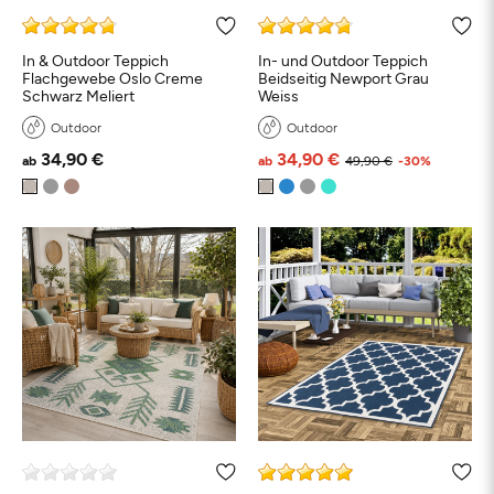
In & Outdoor Teppich
In- und Outdoor Teppich
Flachgewebe Oslo Creme
Beidseitig Newport Grau
Schwarz Meliert
Weiss
Outdoor
Outdoor
34,90 €
34,90 €
ab
ab
49,90 €
-30%