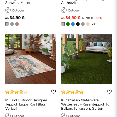
Schwarz Meliert
Anthrazit
Outdoor
Outdoor
34,90 €
34,90 €
ab
ab
49,90 €
-30%
In- und Outdoor Designer
Kunstrasen Meterware
Teppich Lagos Rost Blau
Wetterfest – Rasenteppich für
Verlauf
Balkon, Terrasse & Garten
Outdoor
Outdoor