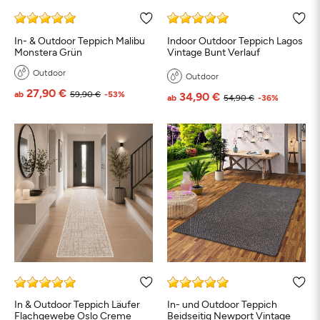
In- & Outdoor Teppich Malibu
Indoor Outdoor Teppich Lagos
Monstera Grün
Vintage Bunt Verlauf
Outdoor
Outdoor
27,90 €
ab
59,90 €
-53%
34,90 €
ab
54,90 €
-36%
In & Outdoor Teppich Läufer
In- und Outdoor Teppich
Flachgewebe Oslo Creme
Beidseitig Newport Vintage