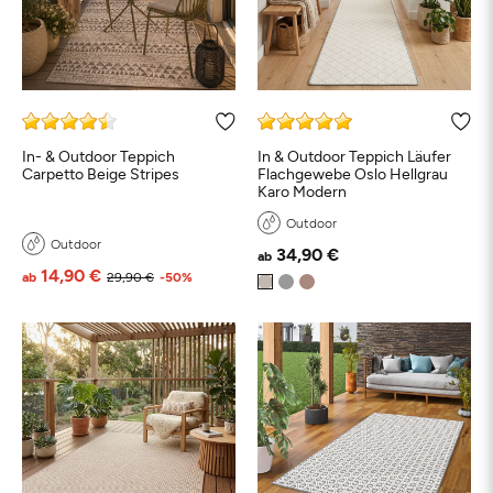
In- & Outdoor Teppich
In & Outdoor Teppich Läufer
Carpetto Beige Stripes
Flachgewebe Oslo Hellgrau
Karo Modern
Outdoor
Outdoor
34,90 €
ab
14,90 €
ab
29,90 €
-50%