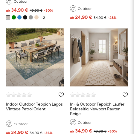
Outdoor
Outdoor
34,90 €
ab
49,90 €
-30%
24,90 €
ab
34,90 €
-28%
Indoor Outdoor Teppich Lagos
In- & Outdoor Teppich Läufer
Vintage Petrol Orient
Beidseitig Newport Rauten
Beige
Outdoor
Outdoor
34,90 €
ab
49,90 €
-30%
34,90 €
ab
54,90 €
-36%