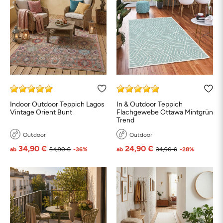
Indoor Outdoor Teppich Lagos
In & Outdoor Teppich
Vintage Orient Bunt
Flachgewebe Ottawa Mintgrün
Trend
Outdoor
Outdoor
34,90 €
24,90 €
ab
54,90 €
-36%
ab
34,90 €
-28%