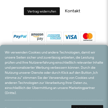
Kontakt
Vertrag widerrufen
Wir verwenden Cookies und andere Technologien, damit wir
unsere Seiten sicher und zuverlässig anbieten, die Leistung
prüfen und Ihre Nutzererfahrung einschließlich relevanter Inhalte
*Alle Preise inkl. MwSt. und zzgl. Versandkosten. **Kostenloser Versand und Rückversand
und personalisierter Werbung verbessern können. Durch die
nur innerhalb Deutschlands und Österreichs.
Nutzung unserer Dienste oder durch Klick auf den Button „Ich
Hinweis:
Wir nutzen Ihre E-Mail Adresse für werbliche Zwecke, die jederzeit widerrufen
stimme zu“ stimmen Sie der Verwendung von Cookies und
werden können. Ihre Daten werden nicht an Dritte weitergegeben.
anderen Technologien zur Verarbeitung Ihrer Daten zu,
© 2003 - 2026 Teppichversand24 GmbH / Alle Rechte vorbehalten. powered by
einschließlich der Übermittlung an unsere Marketingpartner
createyourtemplate
(Dritte).
Filter