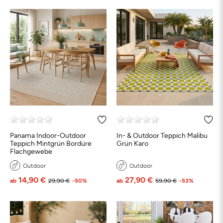
Panama Indoor-Outdoor
In- & Outdoor Teppich Malibu
Teppich Mintgrün Bordüre
Grün Karo
Flachgewebe
Outdoor
Outdoor
14,90 €
27,90 €
ab
29,90 €
-50%
ab
59,90 €
-53%