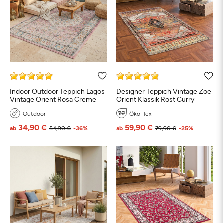
Indoor Outdoor Teppich Lagos
Designer Teppich Vintage Zoe
Vintage Orient Rosa Creme
Orient Klassik Rost Curry
Outdoor
Öko-Tex
34,90 €
59,90 €
ab
54,90 €
-36%
ab
79,90 €
-25%