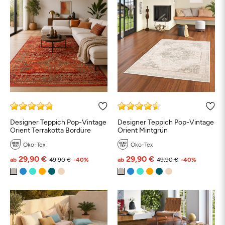
Designer Teppich Pop-Vintage
Designer Teppich Pop-Vintage
Schwarz
Weiß
Beige
Grau
Türkis
Bl
Orient Terrakotta Bordüre
Orient Mintgrün
Öko-Tex
Öko-Tex
29,90 €
29,90 €
Petrol
Grün
Orange
Rosa
Rot
Braun
ab
49,90 €
-40%
ab
49,90 €
-40%
Taupe
Bunt