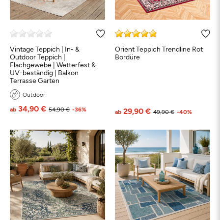
Vintage Teppich | In- &
Orient Teppich Trendline Rot
Outdoor Teppich |
Bordüre
Flachgewebe | Wetterfest &
UV-beständig | Balkon
Terrasse Garten
Outdoor
34,90 €
ab
54,90 €
-36%
29,90 €
ab
49,90 €
-40%