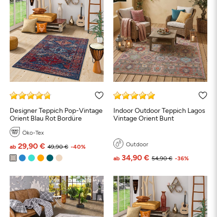
Designer Teppich Pop-Vintage
Indoor Outdoor Teppich Lagos
Orient Blau Rot Bordüre
Vintage Orient Bunt
Öko-Tex
Outdoor
29,90 €
ab
49,90 €
-40%
34,90 €
ab
54,90 €
-36%