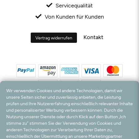
Servicequalität
Von Kunden für Kunden
Kontakt
Vertrag widerrufen
Wir verwenden Cookies und andere Technologien, damit wir
unsere Seiten sicher und zuverlässig anbieten, die Leistung
prüfen und Ihre Nutzererfahrung einschließlich relevanter Inhalte
*Alle Preise inkl. MwSt. und zzgl. Versandkosten. **Kostenloser Versand und Rückversand
und personalisierter Werbung verbessern können. Durch die
nur innerhalb Deutschlands und Österreichs.
Nutzung unserer Dienste oder durch Klick auf den Button „Ich
Hinweis:
Wir nutzen Ihre E-Mail Adresse für werbliche Zwecke, die jederzeit widerrufen
stimme zu“ stimmen Sie der Verwendung von Cookies und
werden können. Ihre Daten werden nicht an Dritte weitergegeben.
anderen Technologien zur Verarbeitung Ihrer Daten zu,
© 2003 - 2026 Teppichversand24 GmbH / Alle Rechte vorbehalten. powered by
einschließlich der Übermittlung an unsere Marketingpartner
createyourtemplate