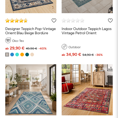
Designer Teppich Pop-Vintage
Indoor Outdoor Teppich Lagos
Orient Blau Beige Bordüre
Vintage Petrol Orient
Öko-Tex
Outdoor
29,90 €
ab
49,90 €
-40%
34,90 €
ab
54,90 €
-36%