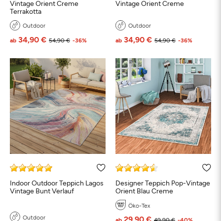
Vintage Orient Creme
Vintage Orient Creme
Terrakotta
Outdoor
Outdoor
34,90 €
34,90 €
ab
54,90 €
-36%
ab
54,90 €
-36%
Indoor Outdoor Teppich Lagos
Designer Teppich Pop-Vintage
Vintage Bunt Verlauf
Orient Blau Creme
Öko-Tex
Outdoor
29,90 €
ab
49,90 €
-40%