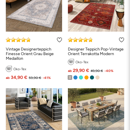
Vintage Designerteppich
Designer Teppich Pop-Vintage
Finesse Orient Grau Beige
Orient Terrakotta Modern
Medaillon
Öko-Tex
Öko-Tex
29,90 €
ab
49,90 €
-40%
34,90 €
ab
59,90 €
-41%