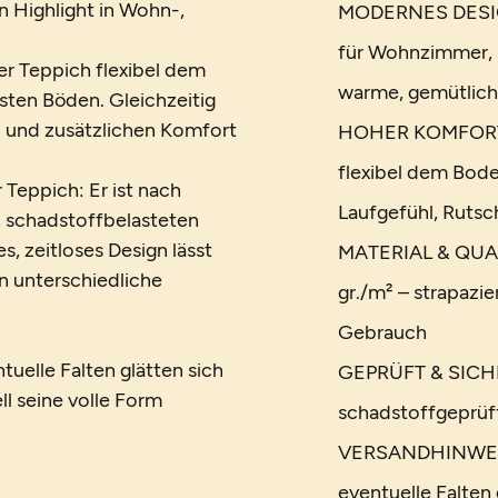
 Highlight in Wohn-,
MODERNES DESIGN:
für Wohnzimmer, 
r Teppich flexibel dem
warme, gemütlic
sten Böden. Gleichzeitig
l und zusätzlichen Komfort
HOHER KOMFORT: M
flexibel dem Bod
 Teppich: Er ist nach
Laufgefühl, Rutsc
 schadstoffbelasteten
s, zeitloses Design lässt
MATERIAL & QUAL
in unterschiedliche
gr./m² – strapazie
Gebrauch
tuelle Falten glätten sich
GEPRÜFT & SICHER
ll seine volle Form
schadstoffgeprüft
VERSANDHINWEIS: 
eventuelle Falten 