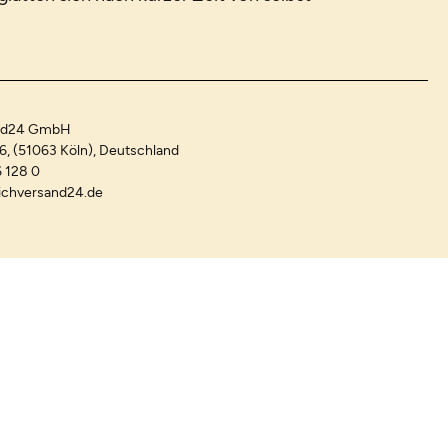
and24 GmbH
-6, (51063 Köln), Deutschland
 128 0
ichversand24.de