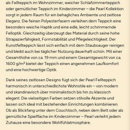
als Fellteppich im Wohnzimmer, weicher Schlafzimmerteppich
oder gemütlicher Teppich im Kinderzimmer – die Pearl Kollektion
sorgt in jedem Raum für ein behagliches Ambiente und zeitlose
Eleganz. Die feinen Polyesterfasern verleihen dem Teppich eine
besonders weiche Haptik und eine edle, leicht schimmernde
Felloptik. Gleichzeitig überzeugt das Material durch seine hohe
Strapazierfähigkeit, Formstabilität und Pflegeleichtigkeit. Der
Kunstfellteppich lässt sich einfach mit dem Staubsauger reinigen
und bleibt auch bei täglicher Nutzung dauerhaft schön. Mit einer
Gesamthöhe von ca. 19 mm und einem Gesamtgewicht von ca.
1600 g/m² bietet der Teppich einen angenehmen Laufkomfort
und eine hochwertige Optik.
Dank seines zeitlosen Designs fügt sich der Pearl Fellteppich
harmonisch in unterschiedlichste Wohnstile ein – von modern
und skandinavisch über minimalistisch bis hin zu klassisch
elegant. Die vielseitigen Farben setzen stilvolle Akzente und
lassen sich ideal mit bestehenden Einrichtungen kombinieren.
Ob als Blickfang unter dem Couchtisch, neben dem Bett oder als
gemütliche Spielfläche im Kinderzimmer – Pearl verleiht jedem
Zuhause eine besondere Wohlfühlatmosphäre.