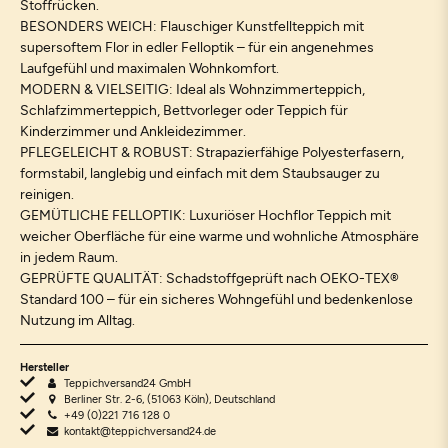
Stoffrücken.
BESONDERS WEICH: Flauschiger Kunstfellteppich mit
supersoftem Flor in edler Felloptik – für ein angenehmes
Laufgefühl und maximalen Wohnkomfort.
MODERN & VIELSEITIG: Ideal als Wohnzimmerteppich,
Schlafzimmerteppich, Bettvorleger oder Teppich für
Kinderzimmer und Ankleidezimmer.
PFLEGELEICHT & ROBUST: Strapazierfähige Polyesterfasern,
formstabil, langlebig und einfach mit dem Staubsauger zu
reinigen.
GEMÜTLICHE FELLOPTIK: Luxuriöser Hochflor Teppich mit
weicher Oberfläche für eine warme und wohnliche Atmosphäre
in jedem Raum.
GEPRÜFTE QUALITÄT: Schadstoffgeprüft nach OEKO-TEX®
Standard 100 – für ein sicheres Wohngefühl und bedenkenlose
Nutzung im Alltag.
Hersteller
Teppichversand24 GmbH
Berliner Str. 2-6, (51063 Köln), Deutschland
+49 (0)221 716 128 0
kontakt@teppichversand24.de