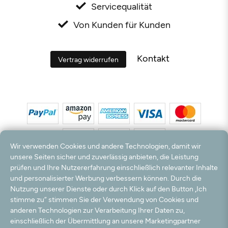
Servicequalität
Von Kunden für Kunden
Kontakt
Vertrag widerrufen
Wir verwenden Cookies und andere Technologien, damit wir
unsere Seiten sicher und zuverlässig anbieten, die Leistung
prüfen und Ihre Nutzererfahrung einschließlich relevanter Inhalte
*Alle Preise inkl. MwSt. und zzgl. Versandkosten. **Kostenloser Versand und Rückversand
und personalisierter Werbung verbessern können. Durch die
nur innerhalb Deutschlands und Österreichs.
Nutzung unserer Dienste oder durch Klick auf den Button „Ich
Hinweis:
Wir nutzen Ihre E-Mail Adresse für werbliche Zwecke, die jederzeit widerrufen
stimme zu“ stimmen Sie der Verwendung von Cookies und
werden können. Ihre Daten werden nicht an Dritte weitergegeben.
anderen Technologien zur Verarbeitung Ihrer Daten zu,
© 2003 - 2026 Teppichversand24 GmbH / Alle Rechte vorbehalten. powered by
einschließlich der Übermittlung an unsere Marketingpartner
createyourtemplate