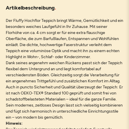
Artikelbeschreibung
Der Fluffy Hochflor Teppich bringt Wärme, Gemütlichkeit und ein
besonders weiches Laufgefühl in Ihr Zuhause. Mit seiner
Florhöhe von ca. 4 cm sorgt er für eine extra flauschige
Oberfläche, die zum Barfußlaufen, Entspannen und Wohlfühlen
einlädt. Die dichte, hochwertige Faserstruktur verleiht dem
Teppich eine voluminöse Optik und macht ihn zu einem echten
Highlight in Wohn-, Schlaf- oder Kinderzimmer.
Dank seines angenehm weichen Rückens passt sich der Teppich
flexibel dem Untergrund an und liegt komfortabel auf
verschiedensten Böden. Gleichzeitig sorgt die Verarbeitung für
ein angenehmes Trittgefühl und zusätzlichen Komfort im Alltag.
Auch in puncto Sicherheit und Qualität überzeugt der Teppich: Er
ist nach OEKO-TEX® Standard 100 geprüft und somit frei von
schadstoffbelasteten Materialien – ideal für die ganze Familie.
Sein modernes, zeitloses Design lässt sich vielseitig kombinieren
und fügt sich harmonisch in unterschiedliche Einrichtungsstile
ein – von modern bis gemütlich.
Hinweis: