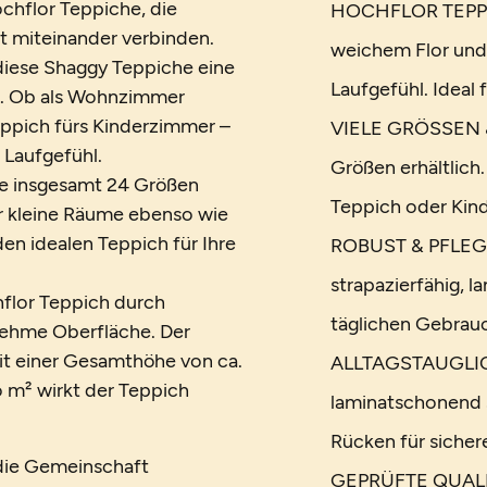
chflor Teppiche, die
HOCHFLOR TEPPICH
t miteinander verbinden.
weichem Flor und
diese Shaggy Teppiche eine
Laufgefühl. Ideal
. Ob als Wohnzimmer
eppich fürs Kinderzimmer –
VIELE GRÖSSEN &
 Laufgefühl.
Größen erhältlich
wie insgesamt 24 Größen
Teppich oder Kin
ür kleine Räume ebenso wie
en idealen Teppich für Ihre
ROBUST & PFLEGEL
strapazierfähig, l
flor Teppich durch
täglichen Gebrauc
enehme Oberfläche. Der
 Mit einer Gesamthöhe von ca.
ALLTAGSTAUGLICH 
m² wirkt der Teppich
laminatschonend 
Rücken für sicher
 die Gemeinschaft
GEPRÜFTE QUALIT