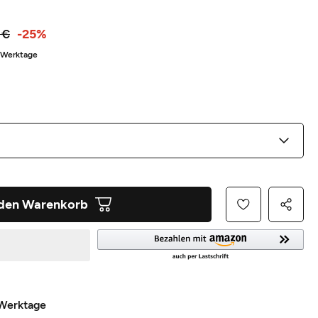
 €
-25%
5 Werktage
 den Warenkorb
 Werktage