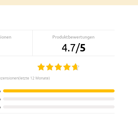
sionen
Produktbewertungen
4.7
/
5
ezensionen(letzte 12 Monate)
%
%
%