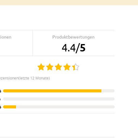
sionen
Produktbewertungen
4.4
/
5
ezensionen(letzte 12 Monate)
%
%
%