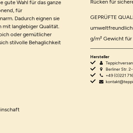
Rücken für sicher
e gute Wahl für das ganze
onend, für
GEPRÜFTE QUALIT
narm. Dadurch eignen sie
mit langlebiger Qualität.
umweltfreundlich
ich oder gemütlicher
g/m² Gewicht für 
ch stilvolle Behaglichkeit
Hersteller
Teppichvers
Berliner Str. 2
+49 (0)221 716
kontakt@tepp
inschaft