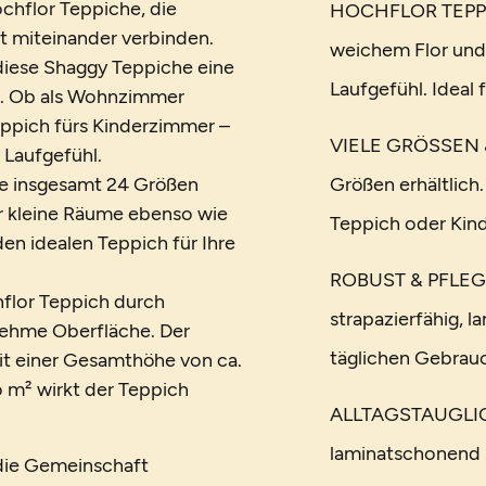
chflor Teppiche, die
HOCHFLOR TEPPICH
t miteinander verbinden.
weichem Flor und
diese Shaggy Teppiche eine
Laufgefühl. Ideal
. Ob als Wohnzimmer
eppich fürs Kinderzimmer –
VIELE GRÖSSEN &
 Laufgefühl.
wie insgesamt 24 Größen
Größen erhältlich
ür kleine Räume ebenso wie
Teppich oder Kin
en idealen Teppich für Ihre
ROBUST & PFLEGEL
flor Teppich durch
strapazierfähig, l
enehme Oberfläche. Der
täglichen Gebrauc
 Mit einer Gesamthöhe von ca.
m² wirkt der Teppich
ALLTAGSTAUGLICH 
laminatschonend 
 die Gemeinschaft