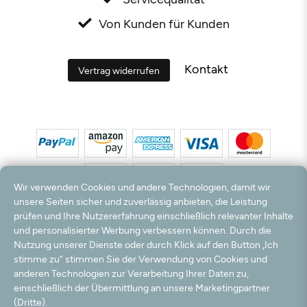
Von Kunden für Kunden
Kontakt
Vertrag widerrufen
Wir verwenden Cookies und andere Technologien, damit wir
unsere Seiten sicher und zuverlässig anbieten, die Leistung
prüfen und Ihre Nutzererfahrung einschließlich relevanter Inhalte
*Alle Preise inkl. MwSt. und zzgl. Versandkosten. **Kostenloser Versand und Rückversand
und personalisierter Werbung verbessern können. Durch die
nur innerhalb Deutschlands und Österreichs.
Nutzung unserer Dienste oder durch Klick auf den Button „Ich
Hinweis:
Wir nutzen Ihre E-Mail Adresse für werbliche Zwecke, die jederzeit widerrufen
stimme zu“ stimmen Sie der Verwendung von Cookies und
werden können. Ihre Daten werden nicht an Dritte weitergegeben.
anderen Technologien zur Verarbeitung Ihrer Daten zu,
© 2003 - 2026 Teppichversand24 GmbH / Alle Rechte vorbehalten. powered by
einschließlich der Übermittlung an unsere Marketingpartner
createyourtemplate
(Dritte).