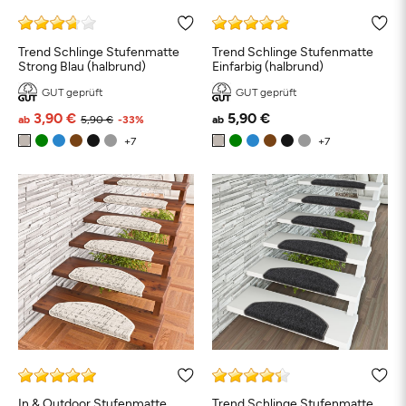
Schwarz
Weiß
Beige
Grau
Türkis
Bl
Trend Schlinge Stufenmatte
Trend Schlinge Stufenmatte
Strong Blau (halbrund)
Einfarbig (halbrund)
GUT geprüft
GUT geprüft
Petrol
Orange
Grün
Braun
Taupe
Rot
3,90 €
5,90 €
ab
5,90 €
-33%
ab
In & Outdoor Stufenmatte
Trend Schlinge Stufenmatte