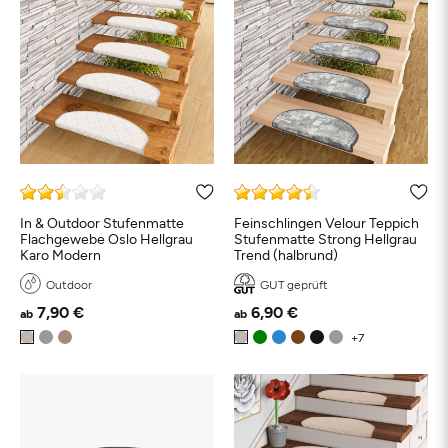
In & Outdoor Stufenmatte
Feinschlingen Velour Teppich
Flachgewebe Oslo Hellgrau
Stufenmatte Strong Hellgrau
Karo Modern
Trend (halbrund)
Outdoor
GUT geprüft
7,90 €
6,90 €
ab
ab