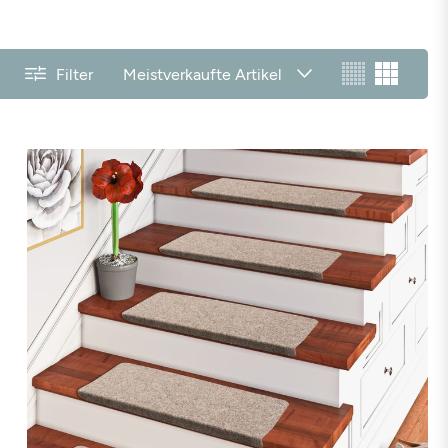
hwarz
Beige
Grau
Braun
Filter