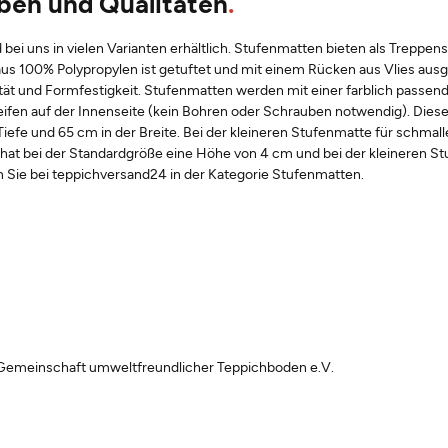
rben und Qualitäten
d bei uns in vielen Varianten erhältlich. Stufenmatten bieten als Trepp
aus 100% Polypropylen ist getuftet und mit einem Rücken aus Vlies ausg
ität und Formfestigkeit. Stufenmatten werden mit einer farblich passen
ifen auf der Innenseite (kein Bohren oder Schrauben notwendig). Diese St
fe und 65 cm in der Breite. Bei der kleineren Stufenmatte für schmalle
e hat bei der Standardgröße eine Höhe von 4 cm und bei der kleineren S
n Sie bei teppichversand24 in der Kategorie Stufenmatten.
 Gemeinschaft umweltfreundlicher Teppichboden e.V.