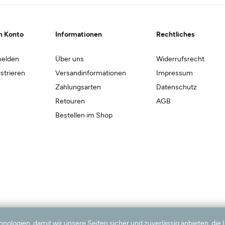
n Konto
Informationen
Rechtliches
elden
Über uns
Widerrufsrecht
strieren
Versandinformationen
Impressum
Zahlungsarten
Datenschutz
Retouren
AGB
Bestellen im Shop
logien, damit wir unsere Seiten sicher und zuverlässig anbieten, die 