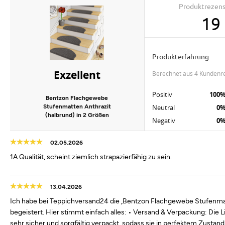
Produktrezen
19
Produkterfahrung
Exzellent
berechnet aus 4 Kundenr
Positiv
100
Bentzon Flachgewebe
Stufenmatten Anthrazit
Neutral
0
(halbrund) in 2 Größen
Negativ
0
02.05.2026
1A Qualität, scheint ziemlich strapazierfähig zu sein.
13.04.2026
Ich habe bei Teppichversand24 die „Bentzon Flachgewebe Stufenmatte 
begeistert. Hier stimmt einfach alles: • Versand & Verpackung: Die
sehr sicher und sorgfältig verpackt, sodass sie in perfektem Zustan