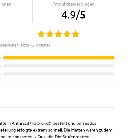
sionen
Produktbewertungen
4.9
/
5
ezensionen(letzte 12 Monate)
%
%
%
in Anthrazit (halbrund)“ bestellt und bin restlos
 Lieferung erfolgte extrem schnell. Die Matten waren zudem
d bei mir ankamen. • Qualität: Die Stufenmatten