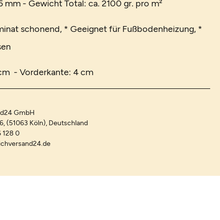
 mm - Gewicht Total: ca. 2100 gr. pro m²
minat schonend, * Geeignet für Fußbodenheizung, *
sen
 cm - Vorderkante: 4 cm
and24 GmbH
-6, (51063 Köln), Deutschland
 128 0
ichversand24.de