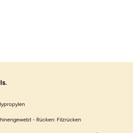
ls
lypropylen
chinengewebt - Rücken: Filzrücken