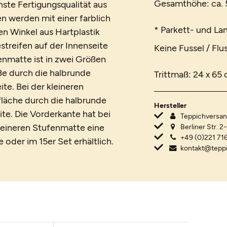
Gesamthöhe: ca. 5
te Fertigungsqualität aus
n werden mit einer farblich
* Parkett- und La
n Winkel aus Hartplastik
streifen auf der Innenseite
Keine Fussel / Flu
nmatte ist in zwei Größen
öße durch die halbrunde
Trittmaß: 24 x 65
te. Bei der kleineren
fläche durch die halbrunde
Hersteller
te. Die Vorderkante hat bei
Teppichvers
leineren Stufenmatte eine
Berliner Str. 2
+49 (0)221 716
 oder im 15er Set erhältlich.
kontakt@tepp