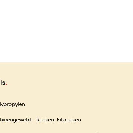
ls
lypropylen
chinengewebt - Rücken: Filzrücken