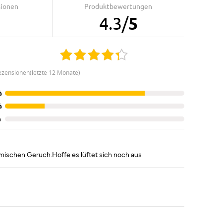
sionen
Produktbewertungen
4.3
/
5
ezensionen(letzte 12 Monate)
%
%
%
emischen Geruch.Hoffe es lüftet sich noch aus