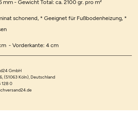
 mm - Gewicht Total: ca. 2100 gr. pro m²
minat schonend, * Geeignet für Fußbodenheizung, *
sen
 cm - Vorderkante: 4 cm
and24 GmbH
-6, (51063 Köln), Deutschland
 128 0
ichversand24.de