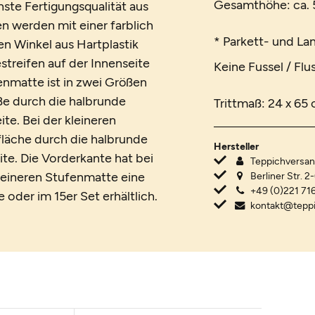
Gesamthöhe: ca. 5
te Fertigungsqualität aus
n werden mit einer farblich
* Parkett- und La
n Winkel aus Hartplastik
streifen auf der Innenseite
Keine Fussel / Flu
nmatte ist in zwei Größen
öße durch die halbrunde
Trittmaß: 24 x 65
te. Bei der kleineren
fläche durch die halbrunde
Hersteller
te. Die Vorderkante hat bei
Teppichvers
leineren Stufenmatte eine
Berliner Str. 2
+49 (0)221 716
 oder im 15er Set erhältlich.
kontakt@tepp