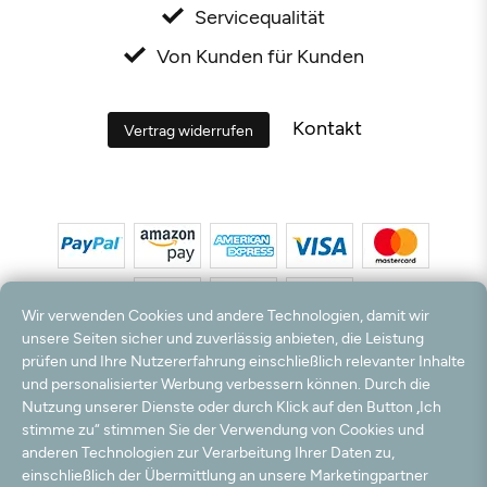
Servicequalität
Von Kunden für Kunden
Kontakt
Vertrag widerrufen
Wir verwenden Cookies und andere Technologien, damit wir
unsere Seiten sicher und zuverlässig anbieten, die Leistung
prüfen und Ihre Nutzererfahrung einschließlich relevanter Inhalte
*Alle Preise inkl. MwSt. und zzgl. Versandkosten. **Kostenloser Versand und Rückversand
und personalisierter Werbung verbessern können. Durch die
nur innerhalb Deutschlands und Österreichs.
Nutzung unserer Dienste oder durch Klick auf den Button „Ich
Hinweis:
Wir nutzen Ihre E-Mail Adresse für werbliche Zwecke, die jederzeit widerrufen
stimme zu“ stimmen Sie der Verwendung von Cookies und
werden können. Ihre Daten werden nicht an Dritte weitergegeben.
anderen Technologien zur Verarbeitung Ihrer Daten zu,
© 2003 - 2026 Teppichversand24 GmbH / Alle Rechte vorbehalten. powered by
einschließlich der Übermittlung an unsere Marketingpartner
createyourtemplate