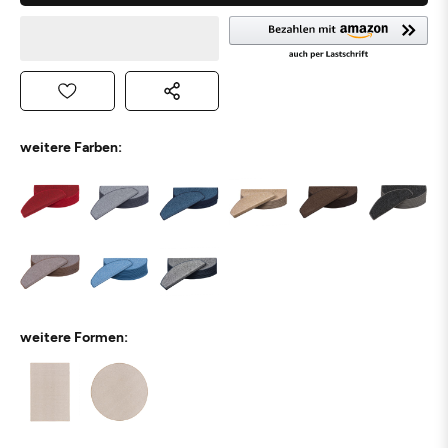
weitere Farben:
weitere Formen: