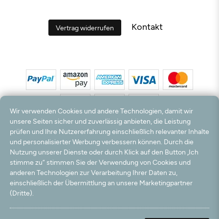
Kontakt
Vertrag widerrufen
Wir verwenden Cookies und andere Technologien, damit wir
unsere Seiten sicher und zuverlässig anbieten, die Leistung
prüfen und Ihre Nutzererfahrung einschließlich relevanter Inhalte
*Alle Preise inkl. MwSt. und zzgl. Versandkosten. **Kostenloser Versand und Rückversand
und personalisierter Werbung verbessern können. Durch die
nur innerhalb Deutschlands und Österreichs.
Nutzung unserer Dienste oder durch Klick auf den Button „Ich
Hinweis:
Wir nutzen Ihre E-Mail Adresse für werbliche Zwecke, die jederzeit widerrufen
stimme zu“ stimmen Sie der Verwendung von Cookies und
werden können. Ihre Daten werden nicht an Dritte weitergegeben.
anderen Technologien zur Verarbeitung Ihrer Daten zu,
© 2003 - 2026 Teppichversand24 GmbH / Alle Rechte vorbehalten. powered by
einschließlich der Übermittlung an unsere Marketingpartner
createyourtemplate
(Dritte).