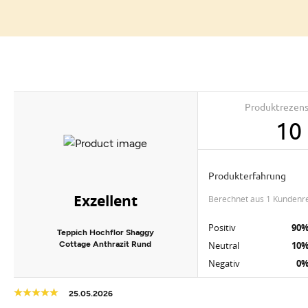
Produktrezen
10
Produkterfahrung
Exzellent
berechnet aus 1 Kundenr
Positiv
90
Teppich Hochflor Shaggy
Cottage Anthrazit Rund
Neutral
10
Negativ
0
25.05.2026