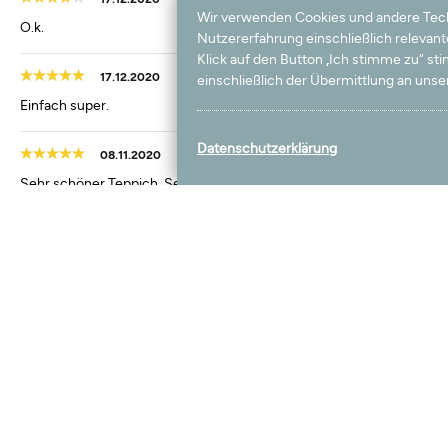
Wir verwenden Cookies und andere Techno
O.k.
Nutzererfahrung einschließlich relevan
Klick auf den Button „Ich stimme zu“ s
17.12.2020
einschließlich der Übermittlung an unser
Einfach super.
Datenschutzerklärung
08.11.2020
Sehr schöner Teppich. Sehr freundliche Damen am Telefon
31.05.2020
Schöner Teppich!
Laden Sie weitere Bewertunge
Mehr aus dieser Kategorie
Wird oft gekauft mit