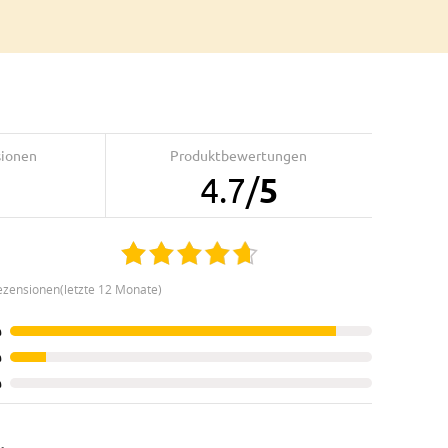
sionen
Produktbewertungen
4.7
/
5
ezensionen(letzte 12 Monate)
%
%
%