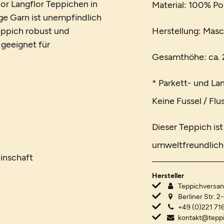
or Langflor Teppichen in
Material: 100% Po
ge Garn ist unempfindlich
eppich robust und
Herstellung: Masc
h geeignet für
Gesamthöhe: ca. 2
* Parkett- und La
Keine Fussel / Flu
Dieser Teppich is
umweltfreundlich
inschaft
Hersteller
Teppichvers
Berliner Str. 2
+49 (0)221 716
kontakt@tepp