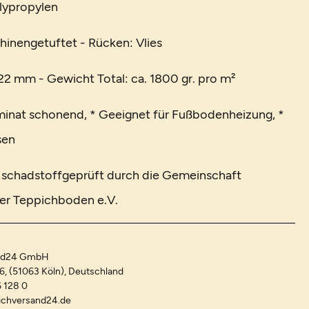
lypropylen
hinengetuftet - Rücken: Vlies
2 mm - Gewicht Total: ca. 1800 gr. pro m²
minat schonend, * Geeignet für Fußbodenheizung, *
sen
t schadstoffgeprüft durch die Gemeinschaft
er Teppichboden e.V.
and24 GmbH
-6, (51063 Köln), Deutschland
 128 0
ichversand24.de