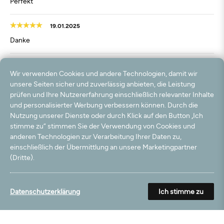
Perfekt
19.01.2025
Danke
12.10.2024
Wir verwenden Cookies und andere Technologien, damit wir
perfekt
unsere Seiten sicher und zuverlässig anbieten, die Leistung
prüfen und Ihre Nutzererfahrung einschließlich relevanter Inhalte
03.09.2024
und personalisierter Werbung verbessern können. Durch die
Nutzung unserer Dienste oder durch Klick auf den Button „Ich
Sehr gut
stimme zu“ stimmen Sie der Verwendung von Cookies und
anderen Technologien zur Verarbeitung Ihrer Daten zu,
04.05.2024
einschließlich der Übermittlung an unsere Marketingpartner
Schöner weicher Teppich , gute Qualität!
(Dritte).
15.11.2022
Datenschutzerklärung
Ich stimme zu
Sehr gute Qualität und fast keine Trittspuren!
05.06.2022