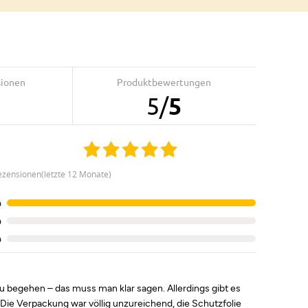
sionen
Produktbewertungen
5
/
5
ezensionen(letzte 12 Monate)
%
%
%
u begehen – das muss man klar sagen. Allerdings gibt es
 Die Verpackung war völlig unzureichend, die Schutzfolie