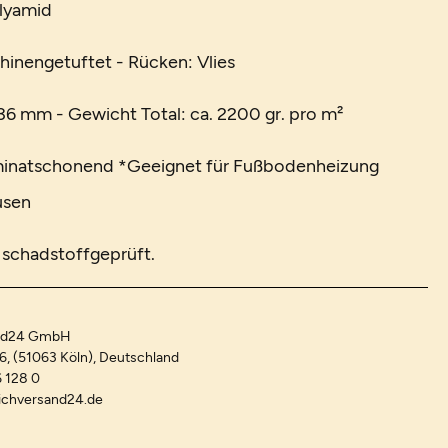
olyamid
hinengetuftet - Rücken: Vlies
6 mm - Gewicht Total: ca. 2200 gr. pro m²
minatschonend *Geeignet für Fußbodenheizung
usen
t schadstoffgeprüft.
and24 GmbH
-6, (51063 Köln), Deutschland
 128 0
ichversand24.de