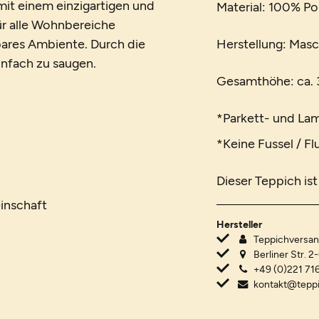
it einem einzigartigen und
Material: 100% P
für alle Wohnbereiche
ares Ambiente. Durch die
Herstellung: Masc
einfach zu saugen.
Gesamthöhe: ca. 3
*Parkett- und La
*Keine Fussel / Fl
Dieser Teppich is
inschaft
Hersteller
Teppichvers
Berliner Str. 2
+49 (0)221 716
kontakt@tepp