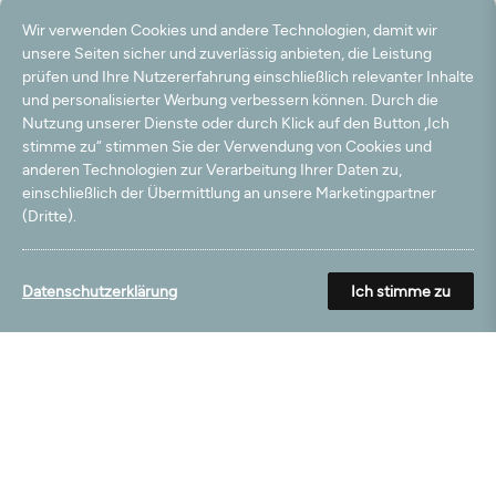
21.07.2024
Wir verwenden Cookies und andere Technologien, damit wir
Gutes Preis-Leistungsverhältnis
unsere Seiten sicher und zuverlässig anbieten, die Leistung
prüfen und Ihre Nutzererfahrung einschließlich relevanter Inhalte
06.07.2024
und personalisierter Werbung verbessern können. Durch die
Nutzung unserer Dienste oder durch Klick auf den Button „Ich
Sehr schöner Teppich
stimme zu“ stimmen Sie der Verwendung von Cookies und
anderen Technologien zur Verarbeitung Ihrer Daten zu,
25.07.2023
einschließlich der Übermittlung an unsere Marketingpartner
Ich habe genau dass so erwartet.
(Dritte).
13.02.2023
Datenschutzerklärung
Ich stimme zu
Preisleistung einfach top
03.01.2022
alles OK
12.10.2021
Passt super in unsere neue Küche