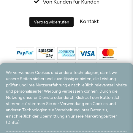
Von Kunden für Kunden
Kontakt
Vertrag widerrufen
Wir verwenden Cookies und andere Technologien, damit wir
unsere Seiten sicher und zuverlässig anbieten, die Leistung
prüfen und Ihre Nutzererfahrung einschließlich relevanter Inhalte
*Alle Preise inkl. MwSt. und zzgl. Versandkosten. **Kostenloser Versand und Rückversand
und personalisierter Werbung verbessern können. Durch die
nur innerhalb Deutschlands und Österreichs.
Nutzung unserer Dienste oder durch Klick auf den Button „Ich
Hinweis:
Wir nutzen Ihre E-Mail Adresse für werbliche Zwecke, die jederzeit widerrufen
stimme zu“ stimmen Sie der Verwendung von Cookies und
werden können. Ihre Daten werden nicht an Dritte weitergegeben.
anderen Technologien zur Verarbeitung Ihrer Daten zu,
© 2003 - 2026 Teppichversand24 GmbH / Alle Rechte vorbehalten. powered by
einschließlich der Übermittlung an unsere Marketingpartner
createyourtemplate
(Dritte).