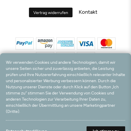
Kontakt
Vertrag widerrufen
Wir verwenden Cookies und andere Technologien, damit wir
unsere Seiten sicher und zuverlässig anbieten, die Leistung
prüfen und Ihre Nutzererfahrung einschließlich relevanter Inhalte
*Alle Preise inkl. MwSt. und zzgl. Versandkosten. **Kostenloser Versand und Rückversand
und personalisierter Werbung verbessern können. Durch die
nur innerhalb Deutschlands und Österreichs.
Nutzung unserer Dienste oder durch Klick auf den Button „Ich
Hinweis:
Wir nutzen Ihre E-Mail Adresse für werbliche Zwecke, die jederzeit widerrufen
stimme zu“ stimmen Sie der Verwendung von Cookies und
werden können. Ihre Daten werden nicht an Dritte weitergegeben.
anderen Technologien zur Verarbeitung Ihrer Daten zu,
© 2003 - 2026 Teppichversand24 GmbH / Alle Rechte vorbehalten. powered by
einschließlich der Übermittlung an unsere Marketingpartner
createyourtemplate
(Dritte).