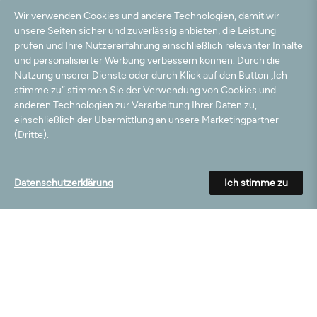
21.07.2024
Wir verwenden Cookies und andere Technologien, damit wir
Gutes Preis-Leistungsverhältnis
unsere Seiten sicher und zuverlässig anbieten, die Leistung
prüfen und Ihre Nutzererfahrung einschließlich relevanter Inhalte
und personalisierter Werbung verbessern können. Durch die
06.07.2024
Nutzung unserer Dienste oder durch Klick auf den Button „Ich
Sehr schöner Teppich
stimme zu“ stimmen Sie der Verwendung von Cookies und
anderen Technologien zur Verarbeitung Ihrer Daten zu,
25.07.2023
einschließlich der Übermittlung an unsere Marketingpartner
(Dritte).
Ich habe genau dass so erwartet.
13.02.2023
Datenschutzerklärung
Ich stimme zu
Preisleistung einfach top
03.01.2022
alles OK
12.10.2021
Passt super in unsere neue Küche