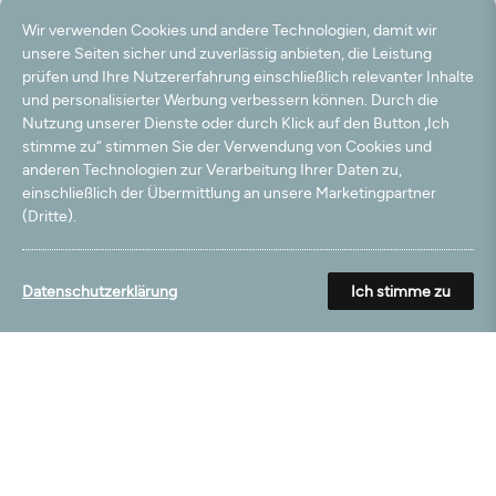
19.11.2023
Wir verwenden Cookies und andere Technologien, damit wir
unsere Seiten sicher und zuverlässig anbieten, die Leistung
Preis / Leistung ist un Ordnung, Lieferzeit akzeptabel,
prüfen und Ihre Nutzererfahrung einschließlich relevanter Inhalte
und personalisierter Werbung verbessern können. Durch die
08.11.2023
Nutzung unserer Dienste oder durch Klick auf den Button „Ich
Zu lange gewartet.Lieferung kam erst nach 14 Tagen.
stimme zu“ stimmen Sie der Verwendung von Cookies und
anderen Technologien zur Verarbeitung Ihrer Daten zu,
einschließlich der Übermittlung an unsere Marketingpartner
13.02.2023
(Dritte).
Sehr zufrieden, Qualität sehr gut
27.12.2022
Datenschutzerklärung
Ich stimme zu
Der Teppich ist, wie beschrieben gut.
24.12.2022
Produkt ist wie beschrieben, Preis ist in Ordnung und
gerechtfertigt.
10.03.2022