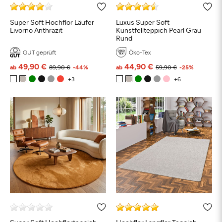
Super Soft Hochflor Läufer
Luxus Super Soft
Livorno Anthrazit
Kunstfellteppich Pearl Grau
Rund
GUT geprüft
Öko-Tex
49,90 €
44,90 €
ab
89,90 €
-44%
ab
59,90 €
-25%