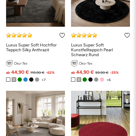
Luxus Super Soft Hochflor
Luxus Super Soft
Teppich Silky Anthrazit
Kunstfellteppich Pearl
Schwarz Rund
Öko-Tex
Öko-Tex
44,90 €
44,90 €
ab
119,90 €
-62%
ab
59,90 €
-25%