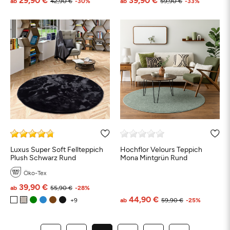
ab
42,90 €
-30%
ab
59,90 €
-33%
Luxus Super Soft Fellteppich
Hochflor Velours Teppich
Plush Schwarz Rund
Mona Mintgrün Rund
Öko-Tex
39,90 €
ab
55,90 €
-28%
44,90 €
ab
59,90 €
-25%