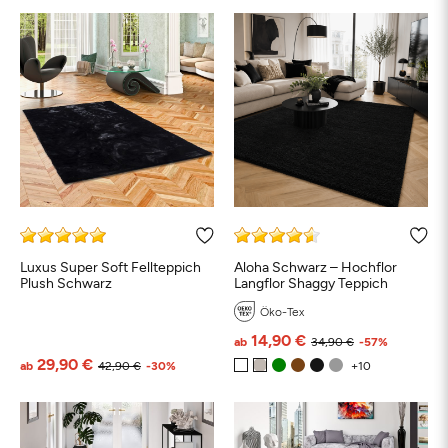
Luxus Super Soft Fellteppich
Aloha Schwarz – Hochflor
Plush Schwarz
Langflor Shaggy Teppich
Öko-Tex
14,90 €
ab
34,90 €
-57%
29,90 €
ab
42,90 €
-30%