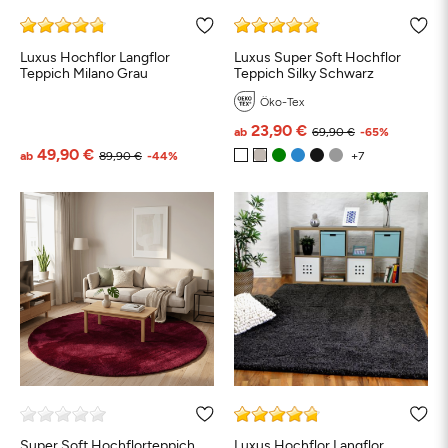
Luxus Hochflor Langflor
Luxus Super Soft Hochflor
Teppich Milano Grau
Teppich Silky Schwarz
Öko-Tex
23,90 €
ab
69,90 €
-65%
49,90 €
ab
89,90 €
-44%
Super Soft Hochflorteppich
Luxus Hochflor Langflor