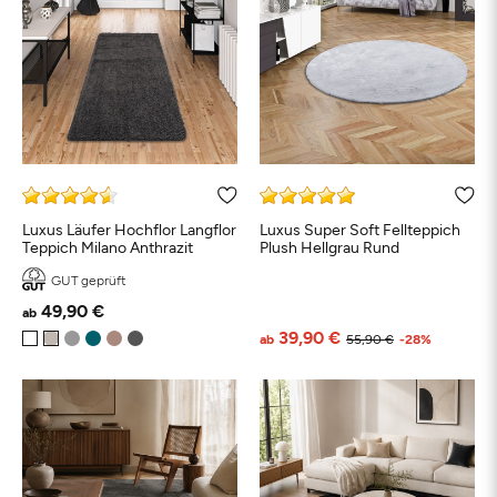
Luxus Läufer Hochflor Langflor
Luxus Super Soft Fellteppich
Teppich Milano Anthrazit
Plush Hellgrau Rund
GUT geprüft
49,90 €
ab
39,90 €
ab
55,90 €
-28%