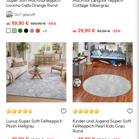
Super Soft Hochflorteppich
Hochflor Langflor Teppich
Livorno Gelb Orange Rund
Cottage Silbergrau
GUT geprüft
59,90 €
ab
109,90 €
-45%
29,90 €
ab
39,90 €
-25%
Luxus Super Soft Fellteppich
Kinder und Jugend Super Soft
Plush Hellgrau
Fellteppich Pearl Kids Grau
Rund
29,90 €
39,90 €