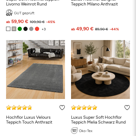
Livorno Weinrot Rund
Teppich Milano Anthrazit
GUT geprüft
59,90 €
ab
109,90 €
-45%
49,90 €
ab
89,90 €
-44%
Hochflor Luxus Velours
Luxus Super Soft Hochflor
Teppich Touch Anthrazit
Teppich Melia Schwarz Rund
Öko-Tex