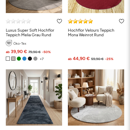
Luxus Super Soft Hochflor
Hochflor Velours Teppich
Teppich Melia Grau Rund
Mona Weinrot Rund
Öko-Tex
39,90 €
ab
79,90 €
-50%
44,90 €
ab
59,90 €
-25%