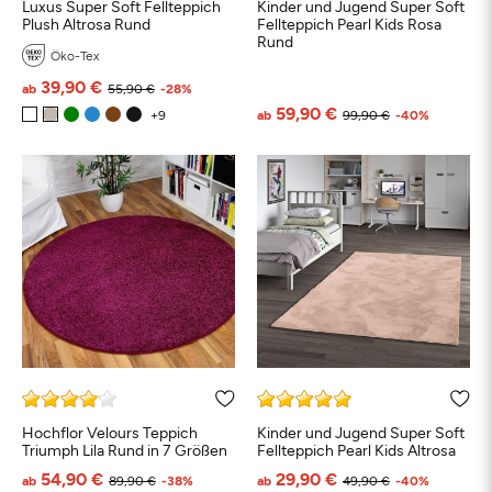
Luxus Super Soft Fellteppich
Kinder und Jugend Super Soft
Plush Altrosa Rund
Fellteppich Pearl Kids Rosa
Rund
Öko-Tex
39,90 €
ab
55,90 €
-28%
59,90 €
ab
99,90 €
-40%
Hochflor Velours Teppich
Kinder und Jugend Super Soft
Triumph Lila Rund in 7 Größen
Fellteppich Pearl Kids Altrosa
54,90 €
29,90 €
ab
89,90 €
-38%
ab
49,90 €
-40%