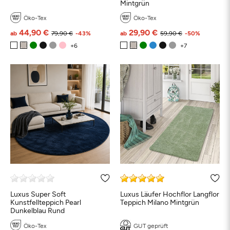
Mintgrün
Öko-Tex
Öko-Tex
44,90 €
29,90 €
ab
79,90 €
-43%
ab
59,90 €
-50%
Luxus Super Soft
Luxus Läufer Hochflor Langflor
Kunstfellteppich Pearl
Teppich Milano Mintgrün
Dunkelblau Rund
Öko-Tex
GUT geprüft