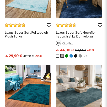
Luxus Super Soft Fellteppich
Luxus Super Soft Hochflor
Plush Türkis
Teppich Silky Dunkelblau
Öko-Tex
44,90 €
ab
119,90 €
-62%
29,90 €
ab
42,90 €
-30%