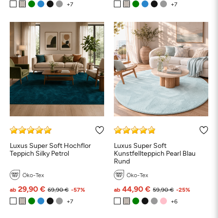
Luxus Super Soft Hochflor
Luxus Super Soft
Teppich Silky Petrol
Kunstfellteppich Pearl Blau
Rund
Öko-Tex
Öko-Tex
29,90 €
44,90 €
ab
69,90 €
-57%
ab
59,90 €
-25%