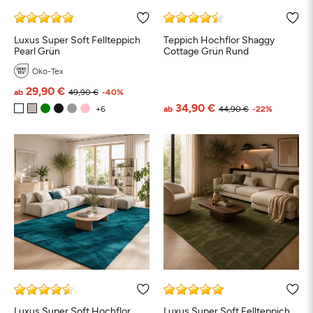
Luxus Super Soft Fellteppich
Teppich Hochflor Shaggy
Pearl Grün
Cottage Grün Rund
Öko-Tex
29,90 €
ab
49,90 €
-40%
34,90 €
ab
44,90 €
-22%
Luxus Super Soft Hochflor
Luxus Super Soft Fellteppich