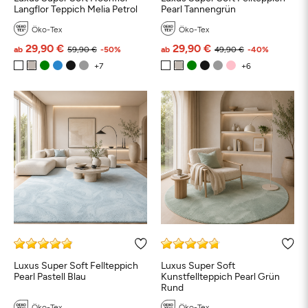
Langflor Teppich Melia Petrol
Pearl Tannengrün
Öko-Tex
Öko-Tex
29,90 €
29,90 €
ab
59,90 €
-50%
ab
49,90 €
-40%
Luxus Super Soft Fellteppich
Luxus Super Soft
Pearl Pastell Blau
Kunstfellteppich Pearl Grün
Rund
Öko-Tex
Öko-Tex