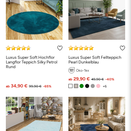
Luxus Super Soft Hochflor
Luxus Super Soft Fellteppich
Langflor Teppich Silky Petrol
Pearl Dunkelblau
Rund
Öko-Tex
29,90 €
ab
49,90 €
-40%
34,90 €
ab
99,90 €
-65%