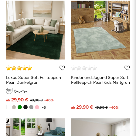
Luxus Super Soft Fellteppich
Kinder und Jugend Super Soft
Pearl Dunkelgrün
Fellteppich Pearl Kids Mintgrün
Öko-Tex
29,90 €
ab
49,90 €
-40%
29,90 €
ab
49,90 €
-40%