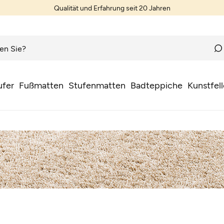
Teppiche nach Wunschmaß
ufer
Fußmatten
Stufenmatten
Badteppiche
Kunstfell