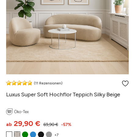
(11 Rezensionen)
Luxus Super Soft Hochflor Teppich Silky Beige
Öko-Tex
29,90 €
ab
69,90 €
-57%