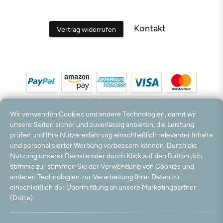
Kontakt
Vertrag widerrufen
Wir verwenden Cookies und andere Technologien, damit wir
unsere Seiten sicher und zuverlässig anbieten, die Leistung
prüfen und Ihre Nutzererfahrung einschließlich relevanter Inhalte
*Alle Preise inkl. MwSt. und zzgl. Versandkosten. **Kostenloser Versand und Rückversand
und personalisierter Werbung verbessern können. Durch die
nur innerhalb Deutschlands und Österreichs.
Nutzung unserer Dienste oder durch Klick auf den Button „Ich
Hinweis:
Wir nutzen Ihre E-Mail Adresse für werbliche Zwecke, die jederzeit widerrufen
stimme zu“ stimmen Sie der Verwendung von Cookies und
werden können. Ihre Daten werden nicht an Dritte weitergegeben.
anderen Technologien zur Verarbeitung Ihrer Daten zu,
© 2003 - 2026 Teppichversand24 GmbH / Alle Rechte vorbehalten. powered by
einschließlich der Übermittlung an unsere Marketingpartner
createyourtemplate
(Dritte).