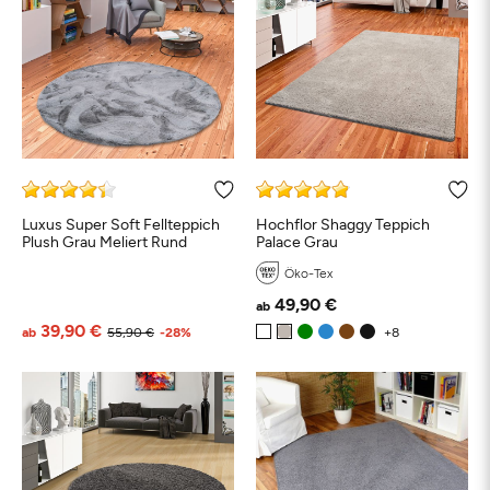
Luxus Super Soft Fellteppich
Hochflor Shaggy Teppich
Plush Grau Meliert Rund
Palace Grau
Öko-Tex
49,90 €
ab
39,90 €
ab
55,90 €
-28%