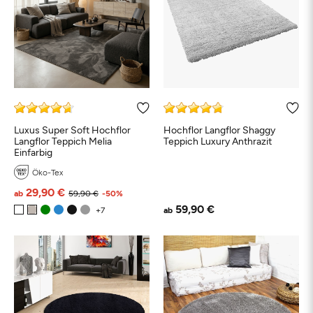
Luxus Super Soft Hochflor
Hochflor Langflor Shaggy
Langflor Teppich Melia
Teppich Luxury Anthrazit
Einfarbig
Öko-Tex
29,90 €
ab
59,90 €
-50%
59,90 €
ab