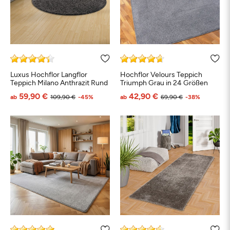
Luxus Hochflor Langflor
Hochflor Velours Teppich
Teppich Milano Anthrazit Rund
Triumph Grau in 24 Größen
59,90 €
42,90 €
ab
109,90 €
-45%
ab
69,90 €
-38%