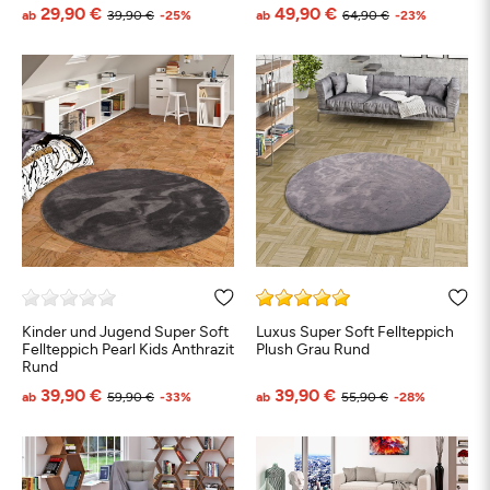
29,90 €
49,90 €
ab
39,90 €
-25%
ab
64,90 €
-23%
Schwarz
Weiß
Beige
Grau
Türkis
Bl
Petrol
Orange
Grün
Braun
Taupe
Rot
Kinder und Jugend Super Soft
Luxus Super Soft Fellteppich
Fellteppich Pearl Kids Anthrazit
Plush Grau Rund
Rund
39,90 €
39,90 €
ab
59,90 €
-33%
ab
55,90 €
-28%