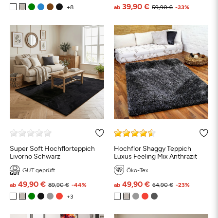
39,90 €
ab
59,90 €
-33%
Super Soft Hochflorteppich
Hochflor Shaggy Teppich
Livorno Schwarz
Luxus Feeling Mix Anthrazit
GUT geprüft
Öko-Tex
49,90 €
49,90 €
ab
89,90 €
-44%
ab
64,90 €
-23%