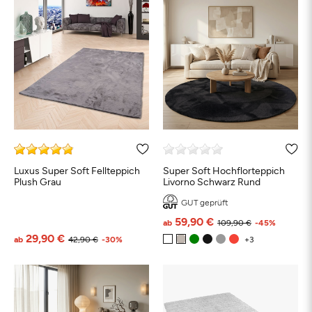
Luxus Super Soft Fellteppich
Super Soft Hochflorteppich
Plush Grau
Livorno Schwarz Rund
GUT geprüft
59,90 €
ab
109,90 €
-45%
29,90 €
ab
42,90 €
-30%