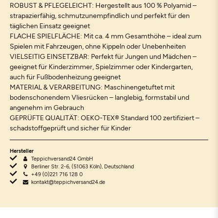
ROBUST & PFLEGELEICHT: Hergestellt aus 100 % Polyamid –
strapazierfähig, schmutzunempfindlich und perfekt für den
täglichen Einsatz geeignet
FLACHE SPIELFLÄCHE: Mit ca. 4 mm Gesamthöhe – ideal zum
Spielen mit Fahrzeugen, ohne Kippeln oder Unebenheiten
VIELSEITIG EINSETZBAR: Perfekt für Jungen und Mädchen –
geeignet für Kinderzimmer, Spielzimmer oder Kindergarten,
auch für Fußbodenheizung geeignet
MATERIAL & VERARBEITUNG: Maschinengetuftet mit
bodenschonendem Vliesrücken – langlebig, formstabil und
angenehm im Gebrauch
GEPRÜFTE QUALITÄT: OEKO-TEX® Standard 100 zertifiziert –
schadstoffgeprüft und sicher für Kinder
Hersteller
Teppichversand24 GmbH
Berliner Str. 2-6, (51063 Köln), Deutschland
+49 (0)221 716 128 0
kontakt@teppichversand24.de