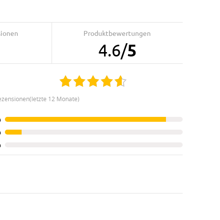
sionen
Produktbewertungen
4.6
/
5
ezensionen(letzte 12 Monate)
%
%
%