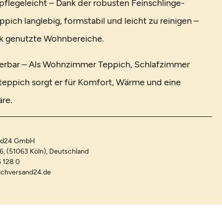
 pflegeleicht – Dank der robusten Feinschlinge-
eppich langlebig, formstabil und leicht zu reinigen –
ark genutzte Wohnbereiche.
nierbar – Als Wohnzimmer Teppich, Schlafzimmer
teppich sorgt er für Komfort, Wärme und eine
äre.
and24 GmbH
-6, (51063 Köln), Deutschland
 128 0
ichversand24.de