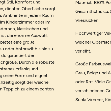
ngt Stil, Komfort und
Material: 100% Po
en, dichten Oberfläche sorgt
Gesamthöhe: ca. 5
es Ambiente in jedem Raum.
Vliesrücken
 im Kinderzimmer oder im
modernen, klassischen und
Hochwertiger Vel
t ist die enorme Auswahl:
 bietet eine große
weicher Oberfläc
u oder Anthrazit bis hin zu
verleiht.
 du garantiert den
schgröße. Durch die robuste
Große Farbauswah
strapazierfähig und
Grau, Beige und An
ng seine Form und eignet
oder Rot. Viele Gr
chzeitig sorgt der weiche
en Teppich zu einem echten
verschiedenen Gr
Schlafzimmer, Ki