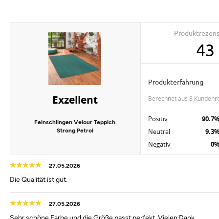
Produktrezen
43
Produkterfahrung
Exzellent
berechnet aus 8 Kundenr
Positiv
90.7
Feinschlingen Velour Teppich
Strong Petrol
Neutral
9.3
Negativ
0
27.05.2026
Die Qualität ist gut.
27.05.2026
Sehr schöne Farbe und die Größe passt perfekt. Vielen Dank