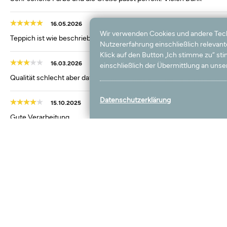
16.05.2026
Wir verwenden Cookies und andere Techno
Teppich ist wie beschrieben und hat eine sehr gute Qualität
Nutzererfahrung einschließlich relevan
Klick auf den Button „Ich stimme zu“ s
16.03.2026
einschließlich der Übermittlung an unser
Qualität schlecht aber dafür billig. Es ist traurig, dass so etwas in De
Datenschutzerklärung
15.10.2025
Gute Verarbeitung
16.08.2025
Bin zufrieden, entspricht meinen Erwartungen.
06.08.2025
Sehr rutschig auf Bodenfliesen
26.07.2025