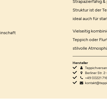
Strapazierfähig &
Struktur ist der T
ideal auch für st
Vielseitig kombi
inschaft
Teppich oder Flur
stilvolle Atmosph
Hersteller
Teppichvers
Berliner Str. 2
+49 (0)221 716
kontakt@tepp