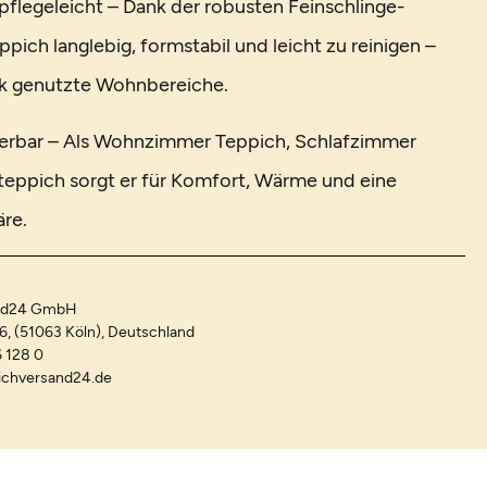
 pflegeleicht – Dank der robusten Feinschlinge-
eppich langlebig, formstabil und leicht zu reinigen –
ark genutzte Wohnbereiche.
nierbar – Als Wohnzimmer Teppich, Schlafzimmer
teppich sorgt er für Komfort, Wärme und eine
äre.
and24 GmbH
-6, (51063 Köln), Deutschland
 128 0
ichversand24.de