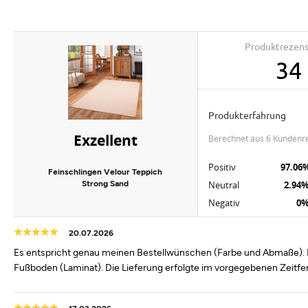
Produktrezen
34
Produkterfahrung
Exzellent
berechnet aus 6 Kundenr
Positiv
97.06
Feinschlingen Velour Teppich
Strong Sand
Neutral
2.94
Negativ
0
20.07.2026
Es entspricht genau meinen Bestellwünschen (Farbe und Abmaße). Die
Fußboden (Laminat). Die Lieferung erfolgte im vorgegebenen Zeitfe