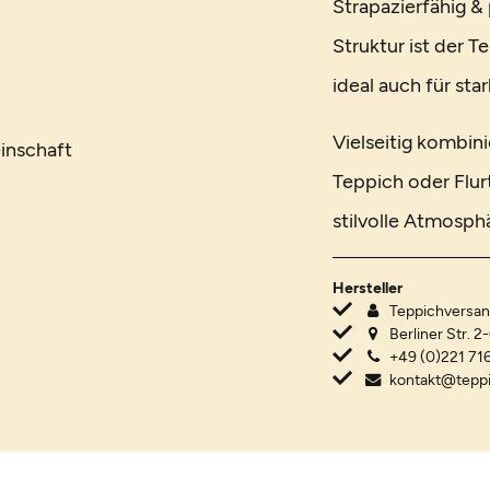
Strapazierfähig &
Struktur ist der T
ideal auch für st
Vielseitig kombi
inschaft
Teppich oder Flur
stilvolle Atmosph
Hersteller
Teppichvers
Berliner Str. 2
+49 (0)221 716
kontakt@tepp