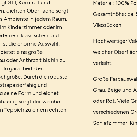
ngt Stil, Komfort und
Material: 100% Po
en, dichten Oberfläche sorgt
Gesamthöhe: ca. 5
es Ambiente in jedem Raum.
Vliesrücken
 im Kinderzimmer oder im
modernen, klassischen und
Hochwertiger Vel
t ist die enorme Auswahl:
 bietet eine große
weicher Oberfläc
u oder Anthrazit bis hin zu
verleiht.
 du garantiert den
schgröße. Durch die robuste
Große Farbauswah
strapazierfähig und
Grau, Beige und An
ng seine Form und eignet
oder Rot. Viele Gr
chzeitig sorgt der weiche
en Teppich zu einem echten
verschiedenen Gr
Schlafzimmer, Ki