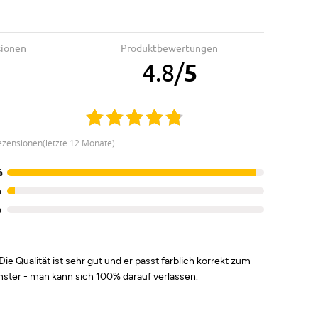
sionen
Produktbewertungen
4.8
/
5
ezensionen(letzte 12 Monate)
%
%
%
 Qualität ist sehr gut und er passt farblich korrekt zum
nster - man kann sich 100% darauf verlassen.