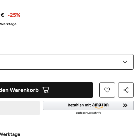
 €
-25%
5 Werktage
 den Warenkorb
 Werktage