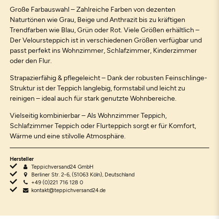
Große Farbauswahl – Zahlreiche Farben von dezenten
Naturtönen wie Grau, Beige und Anthrazit bis zu kräftigen
Trendfarben wie Blau, Grün oder Rot. Viele Größen erhältlich –
Der Veloursteppich ist in verschiedenen Größen verfügbar und
passt perfekt ins Wohnzimmer, Schlafzimmer, Kinderzimmer
oder den Flur.
Strapazierfähig & pflegeleicht – Dank der robusten Feinschlinge-
Struktur ist der Teppich langlebig, formstabil und leicht zu
reinigen – ideal auch für stark genutzte Wohnbereiche.
Vielseitig kombinierbar – Als Wohnzimmer Teppich,
Schlafzimmer Teppich oder Flurteppich sorgt er für Komfort,
Wärme und eine stilvolle Atmosphäre.
Hersteller
Teppichversand24 GmbH
Berliner Str. 2-6, (51063 Köln), Deutschland
+49 (0)221 716 128 0
kontakt@teppichversand24.de