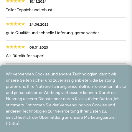
10.11.2024
Toller Teppich und robust
24.06.2023
gute Qualität und schnelle Lieferung, gerne wieder
06.01.2023
Als Büroläufer super!
18.09.2022
Wir verwenden Cookies und andere Technologien, damit wir
Hochwertiger Teppich! Würden ihn immer wieder kaufen.
unsere Seiten sicher und zuverlässig anbieten, die Leistung
prüfen und Ihre Nutzererfahrung einschließlich relevanter Inhalte
und personalisierter Werbung verbessern können. Durch die
23.03.2022
Nutzung unserer Dienste oder durch Klick auf den Button „Ich
Toller Teppich, kein negativer Geruch. Der Teppich hat sich gut
stimme zu“ stimmen Sie der Verwendung von Cookies und
ausgelegt, auch an den Rändern. Tolle Farbe, fügt sich super in
anderen Technologien zur Verarbeitung Ihrer Daten zu,
unser Ambiente. Sehr gutes Preis-/Leistungsverhältnis. Absolut
einschließlich der Übermittlung an unsere Marketingpartner
empfehlenswert 👍 👍 👍
(Dritte).