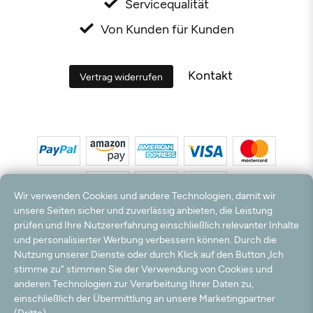
Servicequalität
Von Kunden für Kunden
Kontakt
Vertrag widerrufen
Wir verwenden Cookies und andere Technologien, damit wir
unsere Seiten sicher und zuverlässig anbieten, die Leistung
prüfen und Ihre Nutzererfahrung einschließlich relevanter Inhalte
*Alle Preise inkl. MwSt. und zzgl. Versandkosten. **Kostenloser Versand und Rückversand
und personalisierter Werbung verbessern können. Durch die
nur innerhalb Deutschlands und Österreichs.
Nutzung unserer Dienste oder durch Klick auf den Button „Ich
Hinweis:
Wir nutzen Ihre E-Mail Adresse für werbliche Zwecke, die jederzeit widerrufen
stimme zu“ stimmen Sie der Verwendung von Cookies und
werden können. Ihre Daten werden nicht an Dritte weitergegeben.
anderen Technologien zur Verarbeitung Ihrer Daten zu,
© 2003 - 2026 Teppichversand24 GmbH / Alle Rechte vorbehalten. powered by
einschließlich der Übermittlung an unsere Marketingpartner
createyourtemplate
(Dritte).