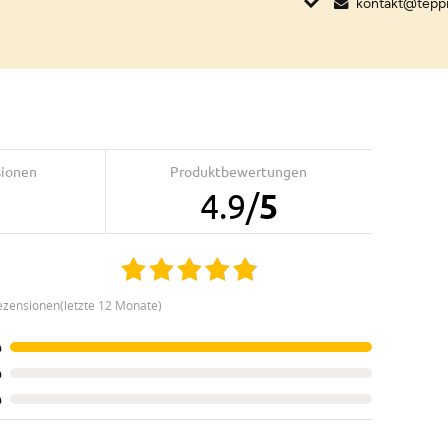
kontakt@tepp
sionen
Produktbewertungen
4.9
/
5
ezensionen(letzte 12 Monate)
%
%
%