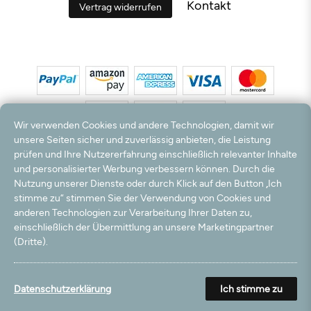
Kontakt
Vertrag widerrufen
Wir verwenden Cookies und andere Technologien, damit wir
unsere Seiten sicher und zuverlässig anbieten, die Leistung
prüfen und Ihre Nutzererfahrung einschließlich relevanter Inhalte
*Alle Preise inkl. MwSt. und zzgl. Versandkosten. **Kostenloser Versand und Rückversand
und personalisierter Werbung verbessern können. Durch die
nur innerhalb Deutschlands und Österreichs.
Nutzung unserer Dienste oder durch Klick auf den Button „Ich
Hinweis:
Wir nutzen Ihre E-Mail Adresse für werbliche Zwecke, die jederzeit widerrufen
stimme zu“ stimmen Sie der Verwendung von Cookies und
werden können. Ihre Daten werden nicht an Dritte weitergegeben.
anderen Technologien zur Verarbeitung Ihrer Daten zu,
© 2003 - 2026 Teppichversand24 GmbH / Alle Rechte vorbehalten. powered by
einschließlich der Übermittlung an unsere Marketingpartner
createyourtemplate
(Dritte).
Datenschutzerklärung
Ich stimme zu