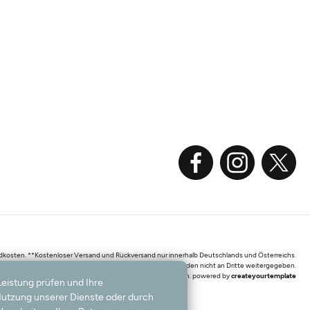
sandkosten. **Kostenloser Versand und Rückversand nur innerhalb Deutschlands und Österreichs.
ke, die jederzeit widerrufen werden können. Ihre Daten werden nicht an Dritte weitergegeben.
3 - 2026 Teppichversand24 GmbH / Alle Rechte vorbehalten. powered by
createyourtemplate
Leistung prüfen und Ihre
 Nutzung unserer Dienste oder durch