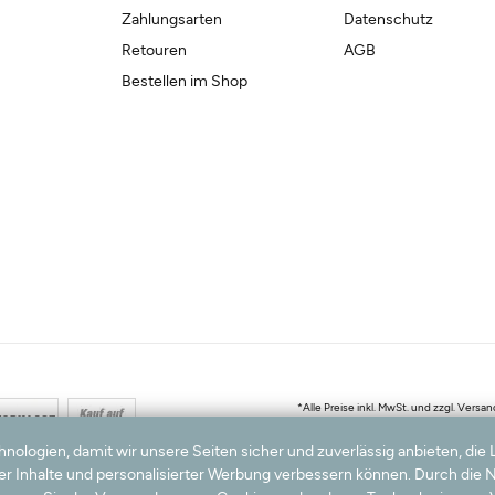
Zahlungsarten
Datenschutz
Retouren
AGB
Bestellen im Shop
*Alle Preise inkl. MwSt. und zzgl. Ver
Hinweis:
Wir nutzen Ihre E-Mail Adresse für werbliche Zwec
© 200
logien, damit wir unsere Seiten sicher und zuverlässig anbieten, die 
ter Inhalte und personalisierter Werbung verbessern können. Durch die