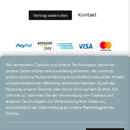
Kontakt
Vertrag widerrufen
Wir verwenden Cookies und andere Technologien, damit wir
unsere Seiten sicher und zuverlässig anbieten, die Leistung
prüfen und Ihre Nutzererfahrung einschließlich relevanter Inhalte
*Alle Preise inkl. MwSt. und zzgl. Versandkosten. **Kostenloser Versand und Rückversand
und personalisierter Werbung verbessern können. Durch die
nur innerhalb Deutschlands und Österreichs.
Nutzung unserer Dienste oder durch Klick auf den Button „Ich
Hinweis:
Wir nutzen Ihre E-Mail Adresse für werbliche Zwecke, die jederzeit widerrufen
stimme zu“ stimmen Sie der Verwendung von Cookies und
werden können. Ihre Daten werden nicht an Dritte weitergegeben.
anderen Technologien zur Verarbeitung Ihrer Daten zu,
© 2003 - 2026 Teppichversand24 GmbH / Alle Rechte vorbehalten. powered by
einschließlich der Übermittlung an unsere Marketingpartner
createyourtemplate
(Dritte).